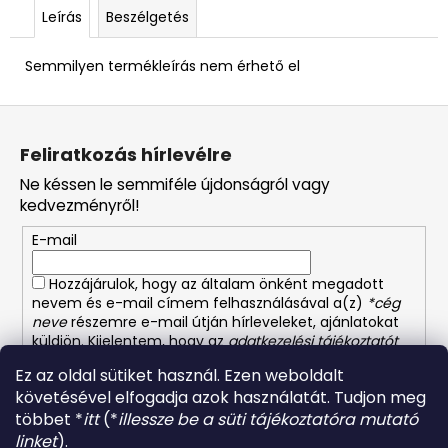
Leírás
Beszélgetés
Semmilyen termékleírás nem érhető el
L
á
Feliratkozás hírlevélre
b
Ne késsen le semmiféle újdonságról vagy
l
kedvezményről!
é
E-mail
c
Hozzájárulok, hogy az általam önként megadott
nevem és e-mail címem felhasználásával a(z)
*cég
neve
részemre e-mail útján hírleveleket, ajánlatokat
küldjön. Kijelentem, hogy az
adatkezelési tájékoztatót
elolvastam. Megértettem, hogy a hozzájárulásom
Ez az oldal sütiket használ. Ezen weboldalt
bármikor visszavonhatom.
követésével elfogadja azok használatát. Tudjon meg
többet *
itt
(*
illessze be a süti tájékoztatóra mutató
FELIRATKOZÁS
linket
).