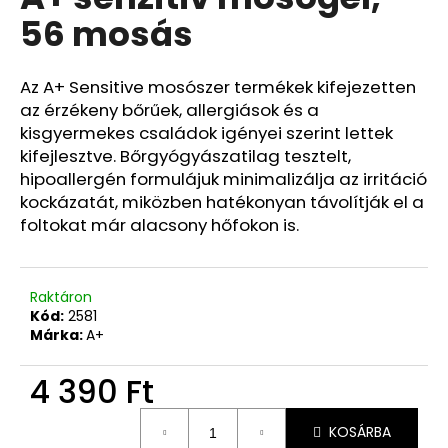
értékelése
56 mosás
5-
ből
0,0
csillag.
Az A+ Sensitive mosószer termékek kifejezetten
az érzékeny bőrűek, allergiások és a
kisgyermekes családok igényei szerint lettek
kifejlesztve. Bőrgyógyászatilag tesztelt,
hipoallergén formulájuk minimalizálja az irritáció
kockázatát, miközben hatékonyan távolítják el a
foltokat már alacsony hőfokon is.
Raktáron
Kód:
2581
Márka:
A+
4 390 Ft
Egységár:
KOSÁRBA