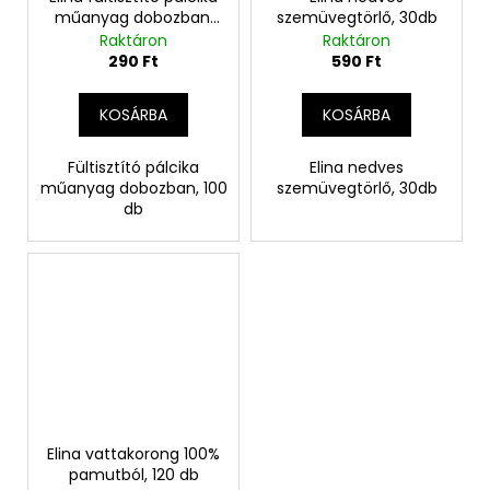
műanyag dobozban,
szemüvegtörlő, 30db
100 db
Raktáron
Raktáron
290 Ft
590 Ft
KOSÁRBA
KOSÁRBA
Fültisztító pálcika
Elina nedves
műanyag dobozban, 100
szemüvegtörlő, 30db
db
Elina vattakorong 100%
pamutból, 120 db