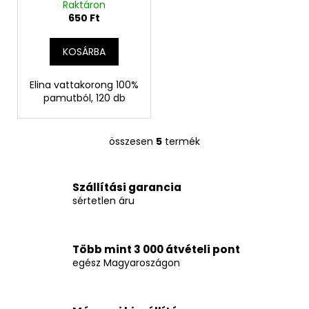
Raktáron
650 Ft
KOSÁRBA
Elina vattakorong 100%
pamutból, 120 db
összesen
5
termék
L
i
s
Szállítási garancia
t
sértetlen áru
a
i
r
Több mint 3 000 átvételi pont
á
egész Magyaroszágon
n
y
í