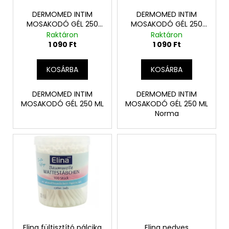
e
z
k
DERMOMED INTIM
DERMOMED INTIM
é
MOSAKODÓ GÉL 250
MOSAKODÓ GÉL 250
l
ML
ML Norma
Raktáron
Raktáron
s
i
1 090 Ft
1 090 Ft
e
s
t
KOSÁRBA
KOSÁRBA
á
j
DERMOMED INTIM
DERMOMED INTIM
MOSAKODÓ GÉL 250 ML
MOSAKODÓ GÉL 250 ML
a
Norma
Elina fültisztító pálcika
Elina nedves