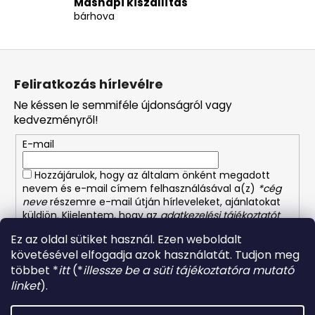
Másnapi kiszállítás
t
bárhova
á
s
e
L
l
á
e
Feliratkozás hírlevélre
b
m
Ne késsen le semmiféle újdonságról vagy
l
e
kedvezményről!
é
i
E-mail
c
Hozzájárulok, hogy az általam önként megadott
nevem és e-mail címem felhasználásával a(z)
*cég
neve
részemre e-mail útján hírleveleket, ajánlatokat
küldjön. Kijelentem, hogy az
adatkezelési tájékoztatót
elolvastam. Megértettem, hogy a hozzájárulásom
Ez az oldal sütiket használ. Ezen weboldalt
bármikor visszavonhatom.
követésével elfogadja azok használatát. Tudjon meg
többet *
itt
(*
illessze be a süti tájékoztatóra mutató
FELIRATKOZÁS
linket
).