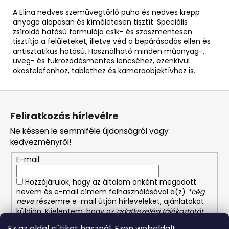
A Elina nedves szemüvegtörlő puha és nedves krepp
anyaga alaposan és kíméletesen tisztít. Speciális
zsíroldó hatású formulája csík- és szöszmentesen
tisztítja a felületeket, illetve véd a bepárásodás ellen és
antisztatikus hatású. Használható minden műanyag-,
üveg- és tükröződésmentes lencséhez, ezenkívül
okostelefonhoz, tablethez és kameraobjektívhez is.
L
á
Feliratkozás hírlevélre
b
Ne késsen le semmiféle újdonságról vagy
l
kedvezményről!
é
E-mail
c
Hozzájárulok, hogy az általam önként megadott
nevem és e-mail címem felhasználásával a(z)
*cég
neve
részemre e-mail útján hírleveleket, ajánlatokat
küldjön. Kijelentem, hogy az
adatkezelési tájékoztatót
elolvastam. Megértettem, hogy a hozzájárulásom
Ez az oldal sütiket használ. Ezen weboldalt