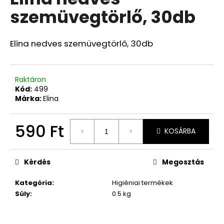
értékelése
szemüvegtörlő, 30db
5-
ből
0,0
csillag.
Elina nedves szemüvegtörlő, 30db
Raktáron
Kód:
499
Márka:
Elina
590 Ft
KOSÁRBA
Egységár:
Kérdés
Megosztás
Kategória
:
Higiéniai termékek
Súly
:
0.5 kg