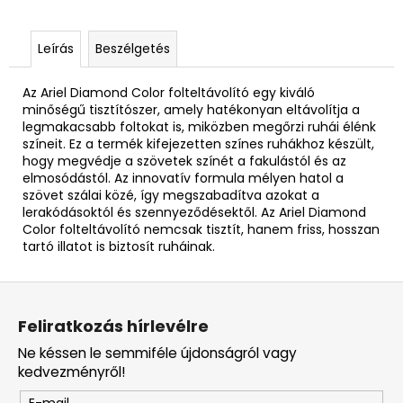
Leírás
Beszélgetés
Az
Ariel Diamond Color folteltávolító
egy kiváló
minőségű tisztítószer, amely hatékonyan eltávolítja a
legmakacsabb foltokat is, miközben megőrzi ruhái élénk
színeit. Ez a termék kifejezetten színes ruhákhoz készült,
hogy megvédje a szövetek színét a fakulástól és az
elmosódástól. Az innovatív formula mélyen hatol a
szövet szálai közé, így megszabadítva azokat a
lerakódásoktól és szennyeződésektől. Az Ariel Diamond
Color folteltávolító nemcsak tisztít, hanem friss, hosszan
tartó illatot is biztosít ruháinak.
L
á
Feliratkozás hírlevélre
b
Ne késsen le semmiféle újdonságról vagy
l
kedvezményről!
é