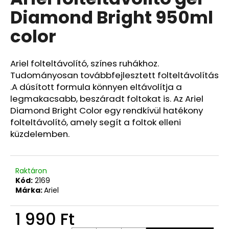
értékelése
Diamond Bright 950ml
5-
ből
color
0,0
csillag.
Ariel folteltávolító, színes ruhákhoz.
Tudományosan továbbfejlesztett folteltávolítás
.A dúsított formula könnyen eltávolítja a
legmakacsabb, beszáradt foltokat is. Az Ariel
Diamond Bright Color egy rendkívül hatékony
folteltávolító, amely segít a foltok elleni
küzdelemben.
Raktáron
Kód:
2169
Márka:
Ariel
1 990 Ft