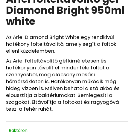
értékelése
Diamond Bright 950ml
5-
ből
white
0,0
csillag.
Az Ariel Diamond Bright White egy rendkívül
hatékony folteltávolító, amely segít a foltok
elleni küzdelemben.
Az Ariel folteltávolító gél kíméletesen és
hatékonyan távolít el mindenféle foltot a
szennyesből, még alacsony mosási
hőmérsékleten is. Hatékonyan működik még
hideg vízben is. Mélyen behatol a szálakba és
elpusztítja a baktériumokat. Semlegesíti a
szagokat. Eltávolítja a foltokat és ragyogóvá
teszi a fehér ruhát.
Raktáron