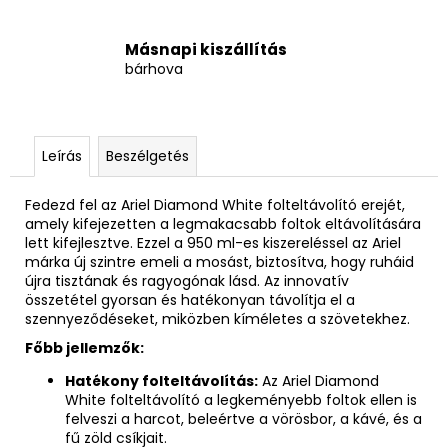
Másnapi kiszállítás
bárhova
Leírás
Beszélgetés
Fedezd fel az Ariel Diamond White folteltávolító erejét,
amely kifejezetten a legmakacsabb foltok eltávolítására
lett kifejlesztve. Ezzel a 950 ml-es kiszereléssel az Ariel
márka új szintre emeli a mosást, biztosítva, hogy ruháid
újra tisztának és ragyogónak lásd. Az innovatív
összetétel gyorsan és hatékonyan távolítja el a
szennyeződéseket, miközben kíméletes a szövetekhez.
Főbb jellemzők:
Hatékony folteltávolítás:
Az Ariel Diamond
White folteltávolító a legkeményebb foltok ellen is
felveszi a harcot, beleértve a vörösbor, a kávé, és a
fű zöld csíkjait.