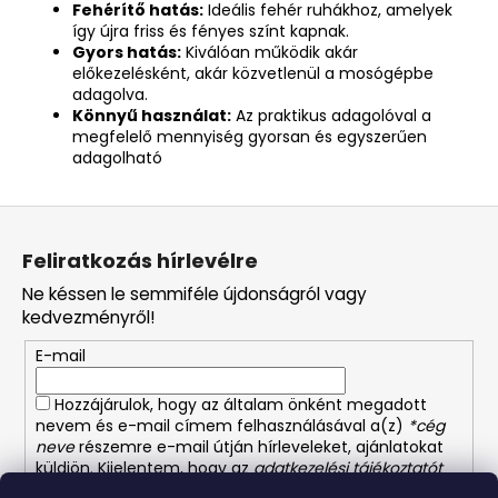
Fehérítő hatás:
Ideális fehér ruhákhoz, amelyek
így újra friss és fényes színt kapnak.
Gyors hatás:
Kiválóan működik akár
előkezelésként, akár közvetlenül a mosógépbe
adagolva.
Könnyű használat:
Az praktikus adagolóval a
megfelelő mennyiség gyorsan és egyszerűen
adagolható
L
á
Feliratkozás hírlevélre
b
Ne késsen le semmiféle újdonságról vagy
l
kedvezményről!
é
E-mail
c
Hozzájárulok, hogy az általam önként megadott
nevem és e-mail címem felhasználásával a(z)
*cég
neve
részemre e-mail útján hírleveleket, ajánlatokat
küldjön. Kijelentem, hogy az
adatkezelési tájékoztatót
elolvastam. Megértettem, hogy a hozzájárulásom