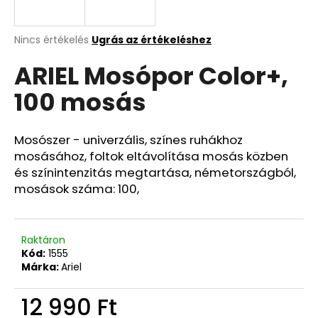
A
Nincs értékelés
Ugrás az értékeléshez
termék
ARIEL Mosópor Color+,
átlagos
értékelése
100 mosás
5-
ből
0,0
csillag.
Mosószer - univerzális, színes ruhákhoz
mosásához, foltok eltávolítása mosás közben
és színintenzitás megtartása, németországból,
mosások száma: 100,
Raktáron
Kód:
1555
Márka:
Ariel
12 990 Ft