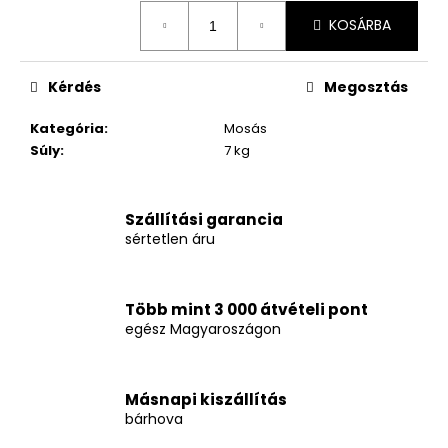
Egységár:
KOSÁRBA
Kérdés
Megosztás
Kategória
:
Mosás
Súly
:
7 kg
Szállítási garancia
sértetlen áru
Több mint 3 000 átvételi pont
egész Magyaroszágon
Másnapi kiszállítás
bárhova