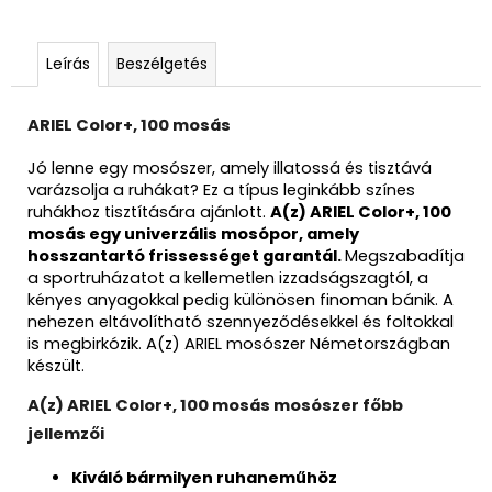
Leírás
Beszélgetés
ARIEL Color+, 100 mosás
Jó lenne egy mosószer, amely illatossá és tisztává
varázsolja a ruhákat? Ez a típus leginkább színes
ruhákhoz tisztítására ajánlott.
A(z)
ARIEL Color+, 100
mosás
egy univerzális mosópor
, amely
hosszantartó frissességet garantál.
Megszabadítja
a sportruházatot a kellemetlen izzadságszagtól, a
kényes anyagokkal pedig különösen finoman bánik. A
nehezen eltávolítható szennyeződésekkel és foltokkal
is megbirkózik. A(z) ARIEL mosószer Németországban
készült.
A(z) ARIEL Color+, 100 mosás mosószer főbb
jellemzői
Kiváló bármilyen ruhaneműhöz