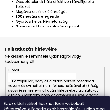
Összetételének hála effektíven távolítja el a
foltokat
Megóvja a színek élénkségét
100
mosásra elegendő
Gyártási helye: Németország
Színes ruhákhoz tisztítására ajánlott
L
á
Feliratkozás hírlevélre
b
Ne késsen le semmiféle újdonságról vagy
l
kedvezményről!
é
E-mail
c
Hozzájárulok, hogy az általam önként megadott
nevem és e-mail címem felhasználásával a(z)
*cég
neve
részemre e-mail útján hírleveleket, ajánlatokat
küldjön. Kijelentem, hogy az
adatkezelési tájékoztatót
elolvastam. Megértettem, hogy a hozzájárulásom
Ez az oldal sütiket használ. Ezen weboldalt
bármikor visszavonhatom.
követésével elfogadja azok használatát. Tudjon meg