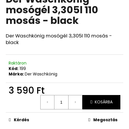
értékelése
mosógél 3,305l 110
5-
ből
mosás - black
0,0
csillag.
Der Waschkönig mosógél 3,305l 110 mosás -
black
Raktáron
Kód:
199
Márka:
Der Waschkönig
3 590 Ft
Egységár:
KOSÁRBA
Kérdés
Megosztás