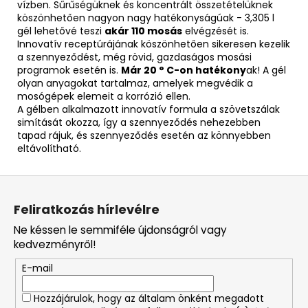
vízben. Sűrűségüknek és koncentrált összetételüknek
köszönhetően nagyon nagy hatékonyságúak - 3,305 l
gél lehetővé teszi
akár 110 mosás
elvégzését is.
Innovatív receptúrájának köszönhetően sikeresen kezelik
a szennyeződést, még rövid, gazdaságos mosási
programok esetén is.
Már 20 ° C-on hatékony
ak! A gél
olyan anyagokat tartalmaz, amelyek megvédik a
mosógépek elemeit a korrózió ellen.
A gélben alkalmazott innovatív formula a szövetszálak
simítását okozza, így a szennyeződés nehezebben
tapad rájuk, és szennyeződés esetén az könnyebben
eltávolítható.
L
á
Feliratkozás hírlevélre
b
Ne késsen le semmiféle újdonságról vagy
l
kedvezményről!
é
E-mail
c
Hozzájárulok, hogy az általam önként megadott