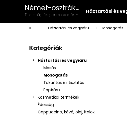
K
Ugrás
Német-osztrák
a
o
Háztartási és ve
vegyiáru és
fő
Vissza
Vissza
Tisztaság és gondoskodás -
s
tartalomhoz
illatszer
német-osztrák minőség a
a boltba
a boltba
á
Kezdőlap
mindennapokban!
Háztartási és vegyiáru
Mosogatás
r
O
l
Kategóriák
Kategóriák
d
átugrása
a
Háztartási és vegyiáru
l
Mosás
s
Mosogatás
ó
Takarítás és tisztítás
p
Papíráru
a
Kozmetikai termékek
n
Édesség
e
Cappuccino, kávé, olaj, italok
l