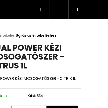
Keresés
Bejelentkezés
Kosár
Cappuccino, kávé, olaj, italok
Üzleti feltételek
értékelés
Ugrás az értékeléshez
k
AL POWER KÉZI
s
lése
OSOGATÓSZER -
TRUS 1L
.
 POWER KÉZI MOSOGATÓSZER -CITRIX 1L
áron
Kód:
834