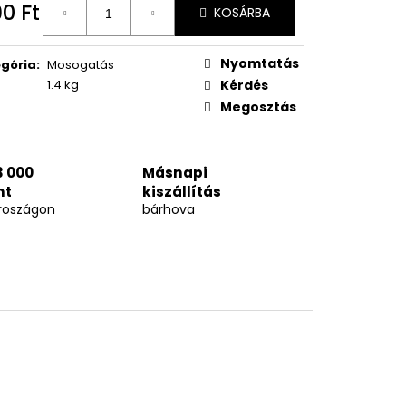
90 Ft
KOSÁRBA
égár:
Nyomtatás
gória
:
Mosogatás
1.4 kg
Kérdés
Megosztás
3 000
Másnapi
nt
kiszállítás
roszágon
bárhova