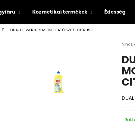
gyiáru
Kozmetikai termékek
Édesség
DUAL POWER KÉZI MOSOGATÓSZER -CITRUS 1L
Mit keres?
A
Nincs 
termé
DU
átlago
KERESÉS
értéke
M
5-
ből
CI
0,0
csillag
DUAL
Rakt