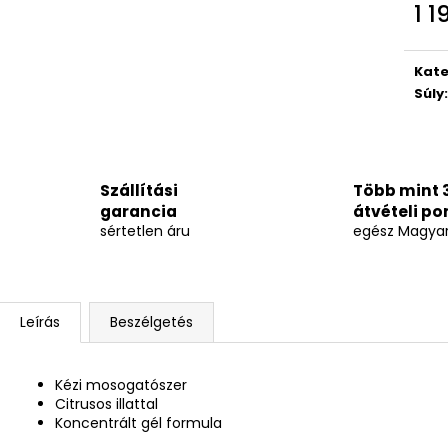
1 1
Egys
Kate
Súly
:
Szállítási
Több mint 
garancia
átvételi po
sértetlen áru
egész Magya
Leírás
Beszélgetés
Kézi mosogatószer
Citrusos illattal
Koncentrált gél formula