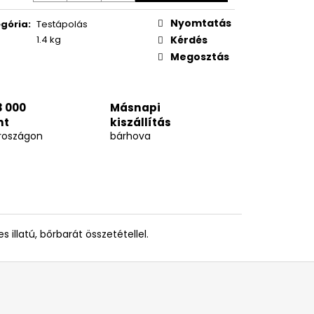
Nyomtatás
gória
:
Testápolás
1.4 kg
Kérdés
Megosztás
3 000
Másnapi
nt
kiszállítás
roszágon
bárhova
s illatú, bőrbarát összetétellel.