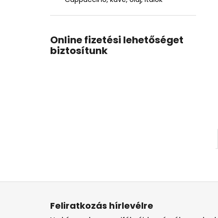
Online fizetési lehetőséget
biztosítunk
L
á
Feliratkozás hírlevélre
b