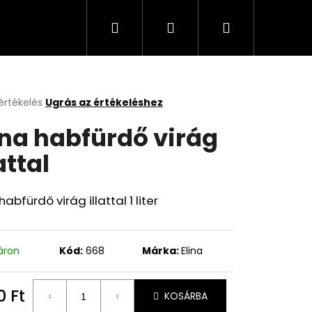
Keresés
Bejelentkezés
Kosár
Cappuccino, kávé, olaj, italok
Üzleti feltételek
értékelés
Ugrás az értékeléshez
k
ina habfürdő virág
s
lése
attal
.
habfürdő virág illattal 1 liter
áron
Kód:
668
Márka:
Elina
0 Ft
KOSÁRBA
égár: