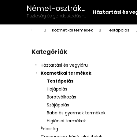
K
Ugrás
Német-osztrák
a
o
Háztartási és ve
vegyiáru és
fő
Vissza
Vissza
Tisztaság és gondoskodás -
s
tartalomhoz
illatszer
német-osztrák minőség a
a boltba
a boltba
á
Kezdőlap
mindennapokban!
Kozmetikai termékek
Testápolás
r
O
l
Kategóriák
Kategóriák
d
átugrása
a
Háztartási és vegyiáru
l
Kozmetikai termékek
s
Testápolás
ó
Hajápolás
p
Borotválkozás
a
Szájápolás
n
Baba és gyermek termékek
e
Higiéniai termékek
l
Édesség
Cappuccino, kávé, olaj, italok