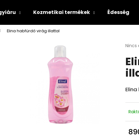
gyiáru
Kozmetikai termékek
Édesség
Elina habfürdő virág illattal
Mit keres?
A
Nincs 
termé
El
átlago
KERESÉS
értéke
ill
5-
ből
0,0
csillag
Elina 
Rakt
89
Egys