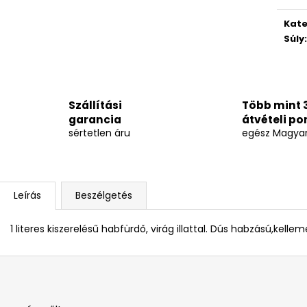
Kate
Súly
:
Szállítási
Több mint 
garancia
átvételi po
sértetlen áru
egész Magya
Leírás
Beszélgetés
1 literes kiszerelésű habfürdő, virág illattal. Dús habzású,kelleme