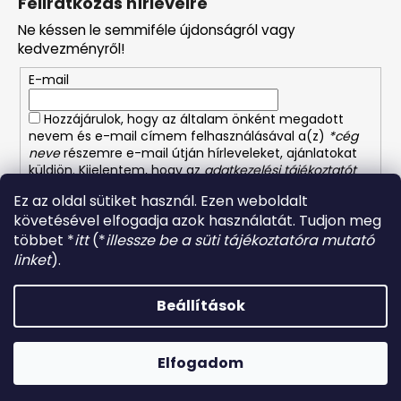
Feliratkozás hírlevélre
b
Ne késsen le semmiféle újdonságról vagy
l
kedvezményről!
é
E-mail
c
Hozzájárulok, hogy az általam önként megadott
nevem és e-mail címem felhasználásával a(z)
*cég
neve
részemre e-mail útján hírleveleket, ajánlatokat
küldjön. Kijelentem, hogy az
adatkezelési tájékoztatót
elolvastam. Megértettem, hogy a hozzájárulásom
Ez az oldal sütiket használ. Ezen weboldalt
bármikor visszavonhatom.
követésével elfogadja azok használatát. Tudjon meg
többet *
itt
(*
illessze be a süti tájékoztatóra mutató
FELIRATKOZÁS
linket
).
Beállítások
Shoptet készítette
Copyright 2026
Német-osztrák vegyiáru és illatszer
.
Elfogadom
Minden jog fenntartva.