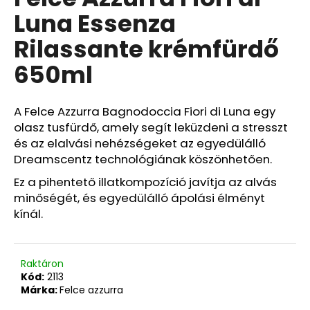
értékelése
Luna Essenza
5-
ből
Rilassante krémfürdő
0,0
csillag.
650ml
A Felce Azzurra Bagnodoccia Fiori di Luna egy
olasz tusfürdő, amely segít leküzdeni a stresszt
és az elalvási nehézségeket az egyedülálló
Dreamscentz technológiának köszönhetően.
Ez a pihentető illatkompozíció javítja az alvás
minőségét, és egyedülálló ápolási élményt
kínál.
Raktáron
Kód:
2113
Márka:
Felce azzurra