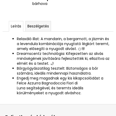
bárhova
Leírás
Beszélgetés
Relaxáló illat: A mandarin, a bergamott, a jázmin és
a levendula kombinációja nyugtató légkört teremt,
amely elősegíti a nyugodt alvást. 🍊🌸
Dreamscentz technológia: Kifejezetten az alvás
minőségének javítására fejlesztették ki, ellazítva az
elmét és a testet. 🌙
Bőrgyógyászatilag tesztelt: Biztonságos a bőr
számára, ideális mindennapi használatra.
Engedj meg magadnak egy kis kikapcsolódást a
Felce Azzurra Bagnodoccia Fiori di
Luna
segítségével, és teremts ideális
körülményeket a nyugodt alváshoz.
L
á