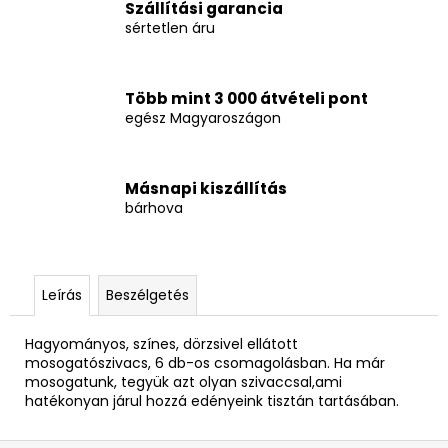
Szállítási garancia
sértetlen áru
Több mint 3 000 átvételi pont
egész Magyaroszágon
Másnapi kiszállítás
bárhova
Leírás
Beszélgetés
Hagyományos, színes, dörzsivel ellátott
mosogatószivacs, 6 db-os csomagolásban. Ha már
mosogatunk, tegyük azt olyan szivaccsal,ami
hatékonyan járul hozzá edényeink tisztán tartásában.