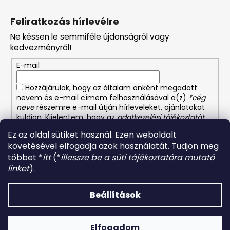
L
á
Feliratkozás hírlevélre
b
Ne késsen le semmiféle újdonságról vagy
l
kedvezményről!
é
E-mail
c
Hozzájárulok, hogy az általam önként megadott
nevem és e-mail címem felhasználásával a(z)
*cég
neve
részemre e-mail útján hírleveleket, ajánlatokat
küldjön. Kijelentem, hogy az
adatkezelési tájékoztatót
elolvastam. Megértettem, hogy a hozzájárulásom
Ez az oldal sütiket használ. Ezen weboldalt
bármikor visszavonhatom.
követésével elfogadja azok használatát. Tudjon meg
többet *
itt
(*
illessze be a süti tájékoztatóra mutató
FELIRATKOZÁS
linket
).
Beállítások
Shoptet készítette
Copyright 2026
Német-osztrák vegyiáru és illatszer
.
Elfogadom
Minden jog fenntartva.