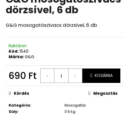
értékelése
dörzsivel, 6 db
5-
ből
0,0
csillag.
G&G mosogatószivacs dörzsivel, 6 db
Raktáron
Kód:
1540
Márka:
G&G
690 Ft
KOSÁRBA
Egységár:
Kérdés
Megosztás
Kategória
:
Mosogatás
Súly
:
0.5 kg