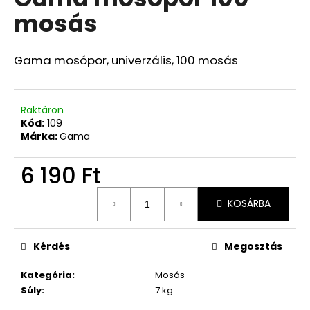
értékelése
mosás
5-
ből
0,0
csillag.
Gama mosópor, univerzális, 100 mosás
Raktáron
Kód:
109
Márka:
Gama
6 190 Ft
Egységár:
KOSÁRBA
Kérdés
Megosztás
Kategória
:
Mosás
Súly
:
7 kg