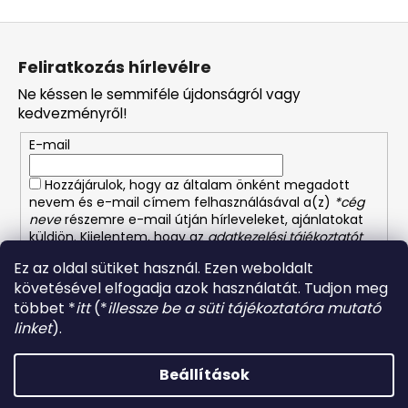
L
á
Feliratkozás hírlevélre
b
Ne késsen le semmiféle újdonságról vagy
l
kedvezményről!
é
E-mail
c
Hozzájárulok, hogy az általam önként megadott
nevem és e-mail címem felhasználásával a(z)
*cég
neve
részemre e-mail útján hírleveleket, ajánlatokat
küldjön. Kijelentem, hogy az
adatkezelési tájékoztatót
elolvastam. Megértettem, hogy a hozzájárulásom
Ez az oldal sütiket használ. Ezen weboldalt
bármikor visszavonhatom.
követésével elfogadja azok használatát. Tudjon meg
többet *
itt
(*
illessze be a süti tájékoztatóra mutató
FELIRATKOZÁS
linket
).
Beállítások
Shoptet készítette