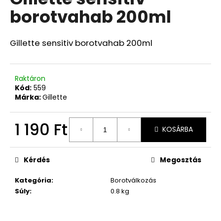
értékelése
borotvahab 200ml
5-
ből
0,0
csillag.
Gillette sensitiv borotvahab 200ml
Raktáron
Kód:
559
Márka:
Gillette
1 190 Ft
KOSÁRBA
Egységár:
Kérdés
Megosztás
Kategória
:
Borotválkozás
Súly
:
0.8 kg