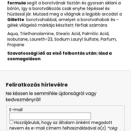
formula
segít a borotvának tisztán és gyorsan siklani a
bőrön, így a borotválkozás csak enyhe tépéssel és
húzással jár. Mutasd meg a világnak a legjobb arcodat a
Gillette
borotvahabbal, amelyet a borotvahabok és -
gélek világelső márkája készített férfiak számára.
Aqua, Triethanolamine, Stearic Acid, Palmitic Acid,
Isobutane, Laureth-23, Sodium Lauryl Sulfate, Parfum,
Propane
Szavatossági idő az első felbontás után: lásd a
csomagoláson
L
á
Feliratkozás hírlevélre
b
Ne késsen le semmiféle újdonságról vagy
l
kedvezményről!
é
E-mail
c
Hozzájárulok, hogy az általam önként megadott
nevem és e-mail címem felhasználásával a(z)
*cég