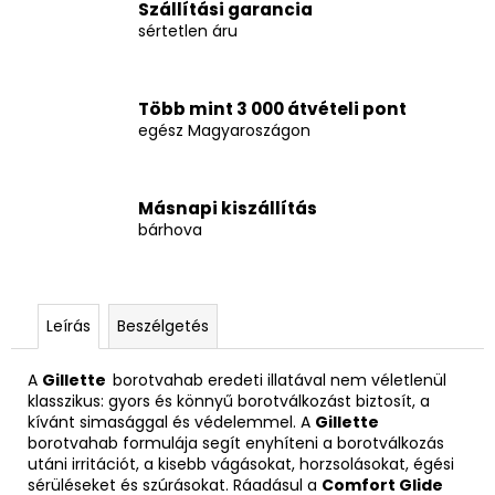
Szállítási garancia
sértetlen áru
Több mint 3 000 átvételi pont
egész Magyaroszágon
Másnapi kiszállítás
bárhova
Leírás
Beszélgetés
A
Gillette
borotvahab eredeti illatával nem véletlenül
klasszikus: gyors és könnyű borotválkozást biztosít, a
kívánt simasággal és védelemmel. A
Gillette
borotvahab formulája segít enyhíteni a borotválkozás
utáni irritációt, a kisebb vágásokat, horzsolásokat, égési
sérüléseket és szúrásokat. Ráadásul a
Comfort Glide