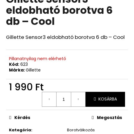
értékelése
eldobható borotva 6
5-
ből
db – Cool
0,0
csillag.
Gillette Sensor3 eldobható borotva 6 db – Cool
Pillanatnyilag nem elérhető
Kód:
623
Márka:
Gillette
1 990 Ft
Egységár:
KOSÁRBA
Kérdés
Megosztás
Kategória
:
Borotválkozás