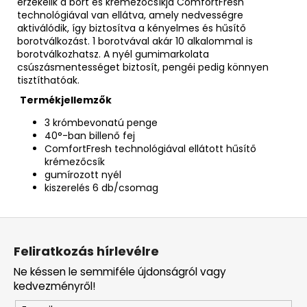
érzékelik a bőrt és krémezőcsíkja ComfortFresh
technológiával van ellátva, amely nedvességre
aktiválódik, így biztosítva a kényelmes és hűsítő
borotválkozást. 1 borotvával akár 10 alkalommal is
borotválkozhatsz. A nyél gumimarkolata
csúszásmentességet biztosít, pengéi pedig könnyen
tisztíthatóak.
Termékjellemzők
3 krómbevonatú penge
40°-ban billenő fej
ComfortFresh technológiával ellátott hűsítő
krémezőcsík
gumírozott nyél
kiszerelés 6 db/csomag
L
á
Feliratkozás hírlevélre
b
Ne késsen le semmiféle újdonságról vagy
l
kedvezményről!
é