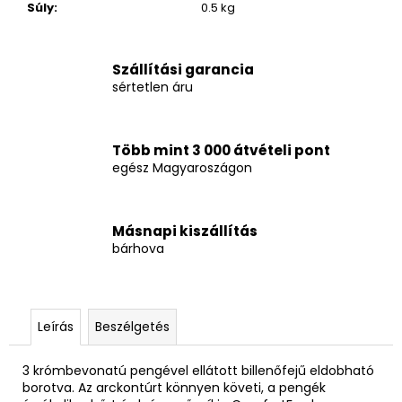
Súly
:
0.5 kg
Szállítási garancia
sértetlen áru
Több mint 3 000 átvételi pont
egész Magyaroszágon
Másnapi kiszállítás
bárhova
Leírás
Beszélgetés
3 krómbevonatú pengével ellátott billenőfejű eldobható
borotva. Az arckontúrt könnyen követi, a pengék