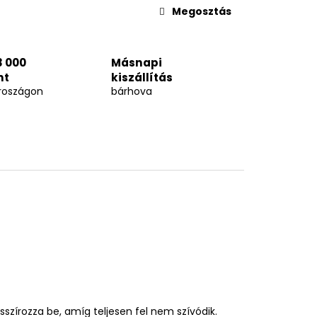
Megosztás
3 000
Másnapi
nt
kiszállítás
roszágon
bárhova
szírozza be, amíg teljesen fel nem szívódik.