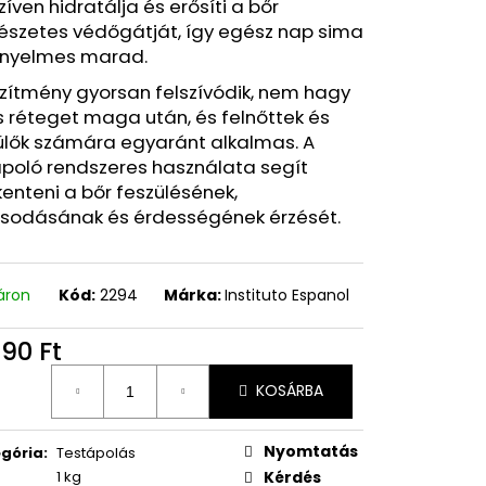
zíven hidratálja és erősíti a bőr
észetes védőgátját, így egész nap sima
ényelmes marad.
zítmény gyorsan felszívódik, nem hagy
s réteget maga után, és felnőttek és
ülők számára egyaránt alkalmas. A
ápoló rendszeres használata segít
enteni a bőr feszülésének,
rosodásának és érdességének érzését.
áron
Kód:
2294
Márka:
Instituto Espanol
990 Ft
égár:
KOSÁRBA
Nyomtatás
gória
:
Testápolás
1 kg
Kérdés