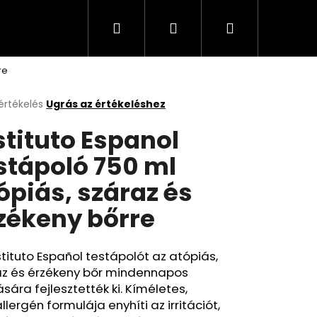
Keresés
Bejelentkezés
Kosár
Cappuccino, kávé, olaj, italok
Üzleti feltételek
re
értékelés
Ugrás az értékeléshez
k
stituto Espanol
s
lése
stápoló 750 ml
ópiás, száraz és
.
zékeny bőrre
stituto Español testápolót az atópiás,
az és érzékeny bőr mindennapos
sára fejlesztették ki. Kíméletes,
llergén formulája enyhíti az irritációt,