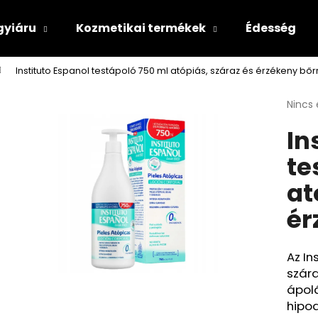
gyiáru
Kozmetikai termékek
Édesség
Instituto Espanol testápoló 750 ml atópiás, száraz és érzékeny bőr
Mit keres?
A
Nincs 
termé
In
átlago
KERESÉS
értéke
te
5-
ből
at
0,0
csillag
ér
Az In
szár
ápolá
hipoa