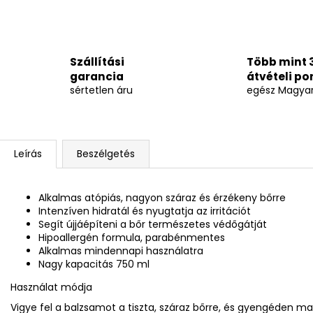
Szállítási
Több mint 
garancia
átvételi po
sértetlen áru
egész Magya
Leírás
Beszélgetés
Alkalmas atópiás, nagyon száraz és érzékeny bőrre
Intenzíven hidratál és nyugtatja az irritációt
Segít újjáépíteni a bőr természetes védőgátját
Hipoallergén formula, parabénmentes
Alkalmas mindennapi használatra
Nagy kapacitás 750 ml
Használat módja
Vigye fel a balzsamot a tiszta, száraz bőrre, és gyengéden mas