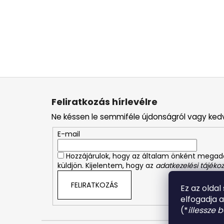
L
á
Feliratkozás hírlevélre
b
Ne késsen le semmiféle újdonságról vagy ked
l
é
E-mail
c
Hozzájárulok, hogy az általam önként mega
küldjön. Kijelentem, hogy az
adatkezelési tájékoz
FELIRATKOZÁS
Ez az oldal
elfogadja 
(*
illessze 