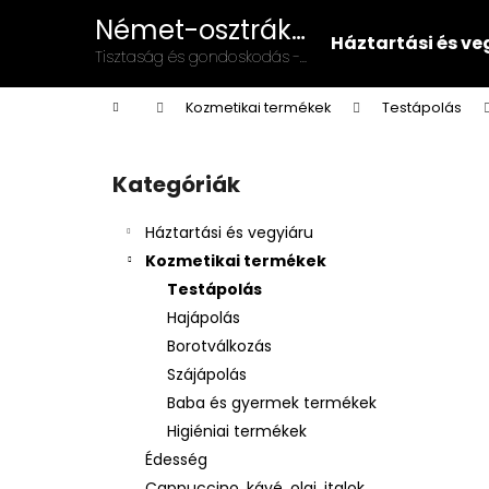
K
Ugrás
Német-osztrák
a
o
Háztartási és ve
vegyiáru és
fő
Vissza
Vissza
Tisztaság és gondoskodás -
s
tartalomhoz
illatszer
német-osztrák minőség a
a boltba
a boltba
á
Kezdőlap
mindennapokban!
Kozmetikai termékek
Testápolás
r
O
l
Kategóriák
Kategóriák
d
átugrása
a
Háztartási és vegyiáru
l
Kozmetikai termékek
s
Testápolás
ó
Hajápolás
p
Borotválkozás
a
Szájápolás
n
Baba és gyermek termékek
e
Higiéniai termékek
l
Édesség
Cappuccino, kávé, olaj, italok