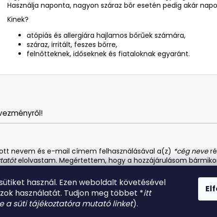
Használja naponta, nagyon száraz bőr esetén pedig akár napon
Kinek?
atópiás és allergiára hajlamos bőrűek számára,
száraz, irritált, feszes bőrre,
felnőtteknek, időseknek és fiataloknak egyaránt.
vezményről!
dott nevem és e-mail címem felhasználásával a(z)
*cég neve
ré
tatót
elolvastam. Megértettem, hogy a hozzájárulásom bármiko
 sütiket használ. Ezen weboldalt követésével
El
azok használatát. Tudjon meg többet *
itt
be a süti tájékoztatóra mutató linket
).