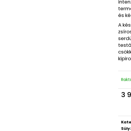
inten
term
és k
A kés
zsíro
serd
test
csökk
kipi
Rakt
3 
Egys
Kate
Súly
: