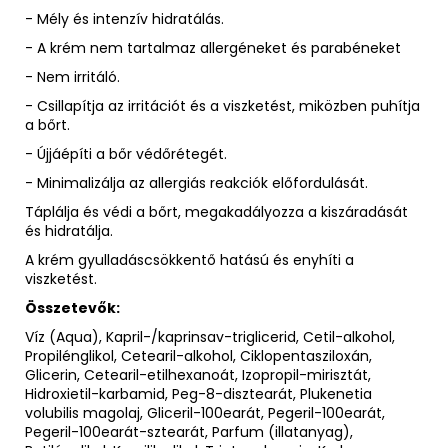
- Mély és intenzív hidratálás.
- A krém nem tartalmaz allergéneket és parabéneket
- Nem irritáló.
- Csillapítja az irritációt és a viszketést, miközben puhítja
a bőrt.
- Újjáépíti a bőr védőrétegét.
- Minimalizálja az allergiás reakciók előfordulását.
Táplálja és védi a bőrt, megakadályozza a kiszáradását
és hidratálja.
A krém gyulladáscsökkentő hatású és enyhíti a
viszketést.
Összetevők:
Víz (Aqua), Kapril-/kaprinsav-triglicerid, Cetil-alkohol,
Propilénglikol, Cetearil-alkohol, Ciklopentasziloxán,
Glicerin, Cetearil-etilhexanoát, Izopropil-mirisztát,
Hidroxietil-karbamid, Peg-8-disztearát, Plukenetia
volubilis magolaj, Gliceril-100earát, Pegeril-100earát,
Pegeril-100earát-sztearát, Parfum (illatanyag),