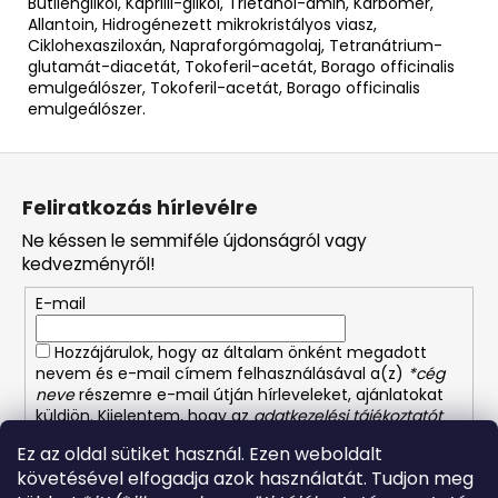
Butilénglikol, Kaprilil-glikol, Trietanol-amin, Karbomer,
Allantoin, Hidrogénezett mikrokristályos viasz,
Ciklohexasziloxán, Napraforgómagolaj, Tetranátrium-
glutamát-diacetát, Tokoferil-acetát, Borago officinalis
emulgeálószer, Tokoferil-acetát, Borago officinalis
emulgeálószer.
L
á
Feliratkozás hírlevélre
b
Ne késsen le semmiféle újdonságról vagy
l
kedvezményről!
é
E-mail
c
Hozzájárulok, hogy az általam önként megadott
nevem és e-mail címem felhasználásával a(z)
*cég
neve
részemre e-mail útján hírleveleket, ajánlatokat
küldjön. Kijelentem, hogy az
adatkezelési tájékoztatót
elolvastam. Megértettem, hogy a hozzájárulásom
Ez az oldal sütiket használ. Ezen weboldalt
bármikor visszavonhatom.
követésével elfogadja azok használatát. Tudjon meg