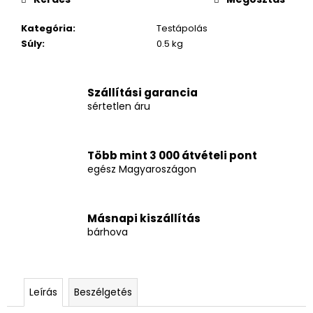
Kategória
:
Testápolás
Súly
:
0.5 kg
Szállítási garancia
sértetlen áru
Több mint 3 000 átvételi pont
egész Magyaroszágon
Másnapi kiszállítás
bárhova
Leírás
Beszélgetés