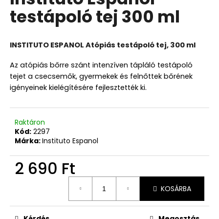
értékelése
testápoló tej 300 ml
5-
ből
0,0
csillag.
INSTITUTO ESPANOL Atópiás testápoló tej, 300 ml
Az atópiás bőrre szánt intenzíven tápláló testápoló
tejet a csecsemők, gyermekek és felnőttek bőrének
igényeinek kielégítésére fejlesztették ki.
Raktáron
Kód:
2297
Márka:
Instituto Espanol
2 690 Ft
Egységár:
KOSÁRBA
Kérdés
Megosztás