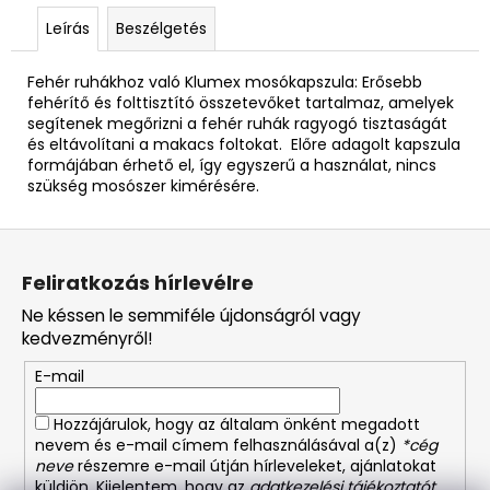
Leírás
Beszélgetés
Fehér ruhákhoz való Klumex mosókapszula: Erősebb
fehérítő és folttisztító összetevőket tartalmaz, amelyek
segítenek megőrizni a fehér ruhák ragyogó tisztaságát
és eltávolítani a makacs foltokat. Előre adagolt kapszula
formájában érhető el, így egyszerű a használat, nincs
szükség mosószer kimérésére.
L
á
Feliratkozás hírlevélre
b
Ne késsen le semmiféle újdonságról vagy
l
kedvezményről!
é
E-mail
c
Hozzájárulok, hogy az általam önként megadott
nevem és e-mail címem felhasználásával a(z)
*cég
neve
részemre e-mail útján hírleveleket, ajánlatokat
küldjön. Kijelentem, hogy az
adatkezelési tájékoztatót