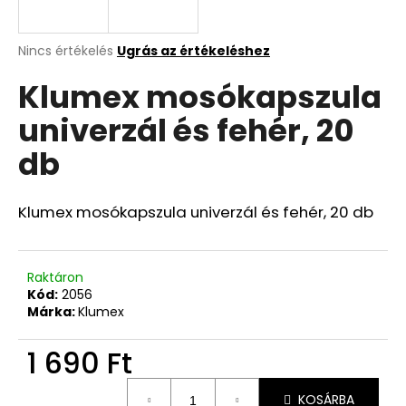
A
Nincs értékelés
Ugrás az értékeléshez
termék
Klumex mosókapszula
átlagos
értékelése
univerzál és fehér, 20
5-
ből
db
0,0
csillag.
Klumex mosókapszula univerzál és fehér, 20 db
Raktáron
Kód:
2056
Márka:
Klumex
1 690 Ft
Egységár:
KOSÁRBA