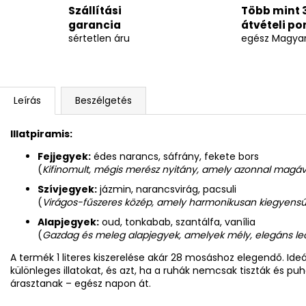
Szállítási
Több mint 
garancia
átvételi po
sértetlen áru
egész Magya
Leírás
Beszélgetés
Illatpiramis:
Fejjegyek:
édes narancs, sáfrány, fekete bors
(
Kifinomult, mégis merész nyitány, amely azonnal magáv
Szívjegyek:
jázmin, narancsvirág, pacsuli
(
Virágos-fűszeres közép, amely harmonikusan kiegyensúly
Alapjegyek:
oud, tonkabab, szantálfa, vanília
(
G
azdag és meleg alapjegyek, amelyek mély, elegáns l
A termék 1 literes kiszerelése akár 28 mosáshoz elegendő. Ideál
különleges illatokat, és azt, ha a ruhák nemcsak tiszták és puhá
árasztanak – egész napon át.