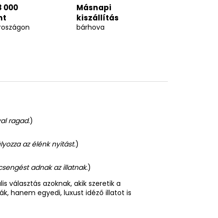
3 000
Másnapi
nt
kiszállítás
roszágon
bárhova
al ragad.
)
ozza az élénk nyitást.
)
ecsengést adna
k az illatnak.
)
is választás azoknak, akik szeretik a
k, hanem egyedi, luxust idéző illatot is