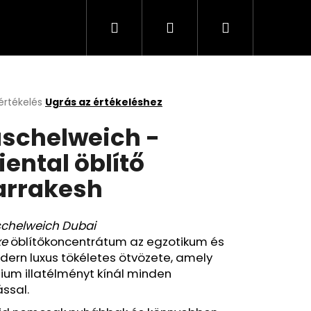
Keresés
Bejelentkezés
Kosár
Cappuccino, kávé, olaj, italok
Üzleti feltételek
értékelés
Ugrás az értékeléshez
k
schelweich -
s
lése
iental öblítő
rrakesh
.
chelweich Dubai
xe
öblítőkoncentrátum az egzotikum és
ern luxus tökéletes ötvözete, amely
ium illatélményt kínál minden
ssal.