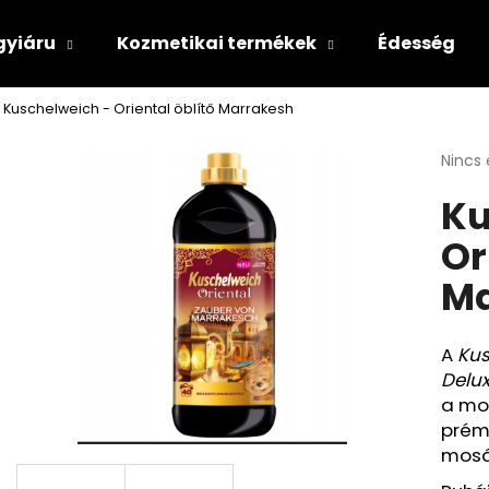
gyiáru
Kozmetikai termékek
Édesség
Kuschelweich - Oriental öblítő Marrakesh
Mit keres?
A
Nincs 
termé
Ku
átlago
KERESÉS
értéke
Or
5-
ből
Ma
0,0
csillag
A
Kus
Delu
a mod
prém
mosá