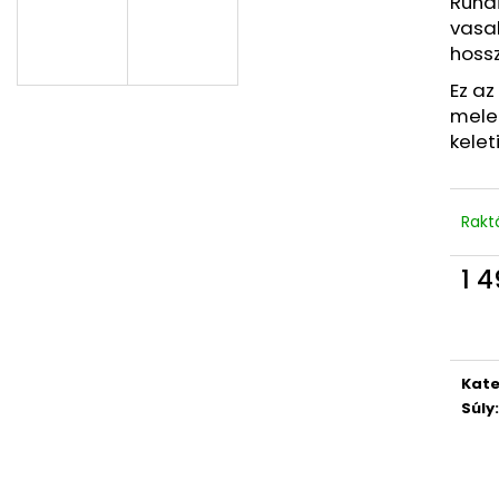
Ruhá
vasal
hossz
Ez az
meleg
kelet
Rakt
1 4
Egys
Kate
Súly
: