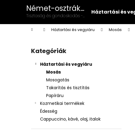
K
Ugrás
Német-osztrák
a
o
Háztartási és ve
vegyiáru és
fő
Vissza
Vissza
Tisztaság és gondoskodás -
s
tartalomhoz
illatszer
német-osztrák minőség a
a boltba
a boltba
á
Kezdőlap
mindennapokban!
Háztartási és vegyiáru
Mosás
r
O
l
Kategóriák
Kategóriák
d
átugrása
a
Háztartási és vegyiáru
l
Mosás
s
Mosogatás
ó
Takarítás és tisztítás
p
Papíráru
a
Kozmetikai termékek
n
Édesség
e
Cappuccino, kávé, olaj, italok
l