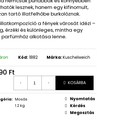
id nemcsak puhábbak és könnyebben
hatók lesznek, hanem egy kifinomult,
an tartó illatfelhőbe burkolóznak.
 illatkompozíció a fények városát idézi –
, érzéki és különleges, mintha egy
i parfümház alkotása lenne.
áron
Kód:
1882
Márka:
Kuschelweich
90 Ft
égár:
KOSÁRBA
Nyomtatás
gória
:
Mosás
1.2 kg
Kérdés
Megosztás