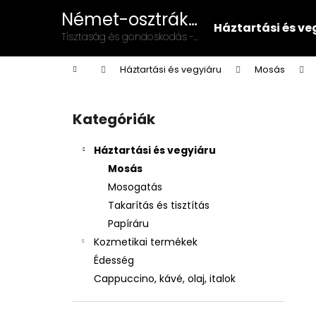
K
Ugrás
Német-osztrák
a
o
Háztartási és ve
vegyiáru és
fő
Vissza
Vissza
Tisztaság és gondoskodás -
s
tartalomhoz
illatszer
német-osztrák minőség a
a boltba
a boltba
á
Kezdőlap
mindennapokban!
Háztartási és vegyiáru
Mosás
r
O
l
Kategóriák
Kategóriák
d
átugrása
a
Háztartási és vegyiáru
l
Mosás
s
Mosogatás
ó
Takarítás és tisztítás
p
Papíráru
a
Kozmetikai termékek
n
Édesség
e
Cappuccino, kávé, olaj, italok
l