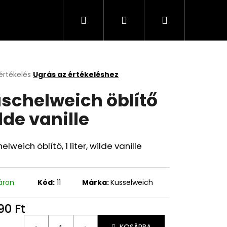
Keresés
Bejelentkezés
Kosár
Cappuccino, kávé, olaj, italok
Üzleti feltételek
értékelés
Ugrás az értékeléshez
k
schelweich öblítő
s
lése
lde vanille
.
elweich öblítő, 1 liter, wilde vanille
áron
Kód:
11
Márka:
Kusselweich
90 Ft
égár: