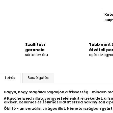
Kate
Súly
:
Szállítási
Több mint 
garancia
átvételi po
sértetlen áru
egész Magya
Leírás
Beszélgetés
Hagyd, hogy magával ragadjon a frissesség - minden mo
A Kuschelweich illatgyöngyei felélénkíti érzékeidet, a f
elkísér. Kellemes és selymes illatát érzed ha kinyitod a p
Öblítő - univerzális, virágos illat, Németországban gyár