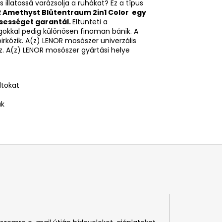
illatossá varázsolja a ruhákat? Ez a típus
 Amethyst Blütentraum 2in1 Color
egy
ssességet garantál.
Eltünteti a
gokkal pedig különösen finoman bánik. A
rkózik. A(z) LENOR mosószer univerzális
z. A(z) LENOR mosószer gyártási helye
ltokat
ak