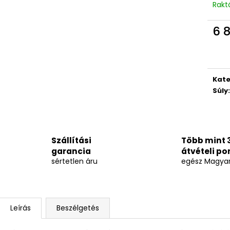
Rakt
6 
Egys
Kate
Súly
:
Szállítási
Több mint 
garancia
átvételi po
sértetlen áru
egész Magya
Leírás
Beszélgetés