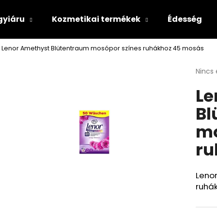
gyiáru
Kozmetikai termékek
Édesség
Lenor Amethyst Blütentraum mosópor színes ruhákhoz 45 mosás
Mit keres?
A
Nincs 
termé
Le
átlago
KERESÉS
értéke
Bl
5-
ből
mo
0,0
csillag
ru
Leno
ruhá