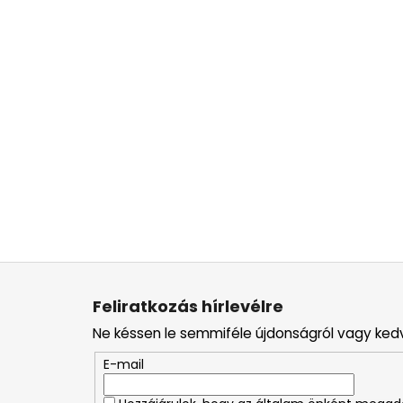
L
á
Feliratkozás hírlevélre
b
Ne késsen le semmiféle újdonságról vagy ked
l
é
E-mail
c