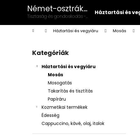
K
Ugrás
Német-osztrák
a
o
Háztartási és ve
vegyiáru és
fő
Vissza
Vissza
Tisztaság és gondoskodás -
s
tartalomhoz
illatszer
német-osztrák minőség a
a boltba
a boltba
á
Kezdőlap
mindennapokban!
Háztartási és vegyiáru
Mosás
r
O
l
Kategóriák
Kategóriák
d
átugrása
a
Háztartási és vegyiáru
l
Mosás
s
Mosogatás
ó
Takarítás és tisztítás
p
Papíráru
a
Kozmetikai termékek
n
Édesség
e
Cappuccino, kávé, olaj, italok
l