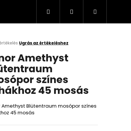
Keresés
Bejelentkezés
Kosár
Cappuccino, kávé, olaj, italok
Üzleti feltételek
értékelés
Ugrás az értékeléshez
k
nor Amethyst
s
lése
ütentraum
sópor színes
.
hákhoz 45 mosás
r Amethyst Blütentraum mosópor színes
khoz 45 mosás