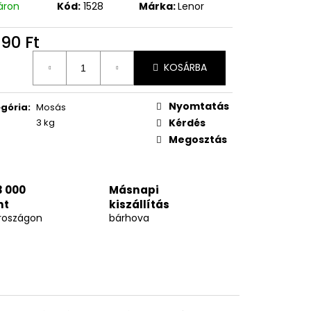
áron
Kód:
1528
Márka:
Lenor
890 Ft
égár:
KOSÁRBA
Nyomtatás
gória
:
Mosás
3 kg
Kérdés
Megosztás
3 000
Másnapi
nt
kiszállítás
roszágon
bárhova