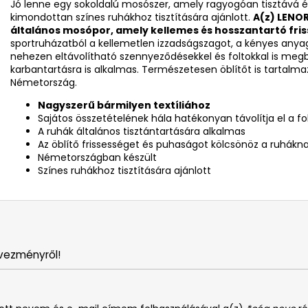
Jó lenne egy sokoldalú mosószer, amely ragyogóan tisztává és 
kimondottan színes ruhákhoz tisztítására ajánlott.
A(z)
LENOR
általános mosópor
, amely kellemes és hosszantartó fri
sportruházatból a kellemetlen izzadságszagot, a kényes anya
nehezen eltávolítható szennyeződésekkel és foltokkal is megbi
karbantartásra is alkalmas. Természetesen öblítőt is tartalma
Németország.
Nagyszerű bármilyen textíliához
Sajátos összetételének hála hatékonyan távolítja el a fo
A ruhák általános tisztántartására alkalmas
Az öblítő frissességet és puhaságot kölcsönöz a ruhákn
Németországban készült
Színes ruhákhoz tisztítására ajánlott
vezményről!