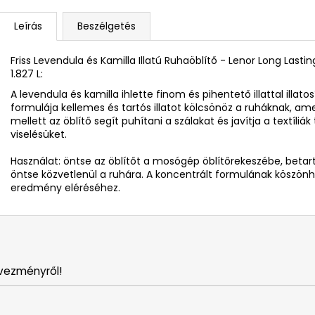
Leírás
Beszélgetés
Friss Levendula és Kamilla Illatú Ruhaöblítő - Lenor Long Las
1.827 L:
A levendula és kamilla ihlette finom és pihentető illattal illatosí
formulája kellemes és tartós illatot kölcsönöz a ruháknak, am
mellett az öblítő segít puhítani a szálakat és javítja a textíli
viselésüket.
Használat: öntse az öblítőt a mosógép öblítőrekeszébe, beta
öntse közvetlenül a ruhára. A koncentrált formulának köszönh
eredmény eléréséhez.
vezményről!