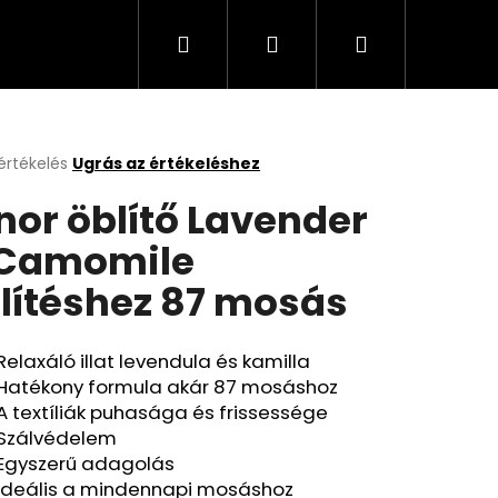
Keresés
Bejelentkezés
Kosár
Cappuccino, kávé, olaj, italok
Üzleti feltételek
értékelés
Ugrás az értékeléshez
k
nor öblítő Lavender
s
lése
Camomile
lítéshez 87 mosás
.
Relaxáló illat levendula és kamilla
Hatékony formula akár 87 mosáshoz
A textíliák puhasága és frissessége
Szálvédelem
Egyszerű adagolás
Ideális a mindennapi mosáshoz