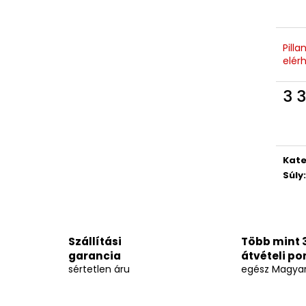
Pill
elér
3 3
Egys
Kate
Súly
:
Szállítási
Több mint 
garancia
átvételi po
sértetlen áru
egész Magya