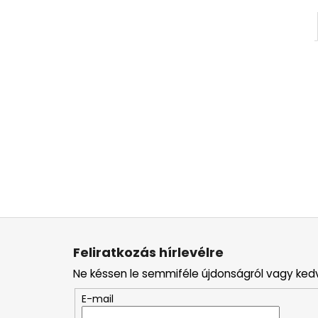
L
á
Feliratkozás hírlevélre
b
Ne késsen le semmiféle újdonságról vagy ked
l
é
E-mail