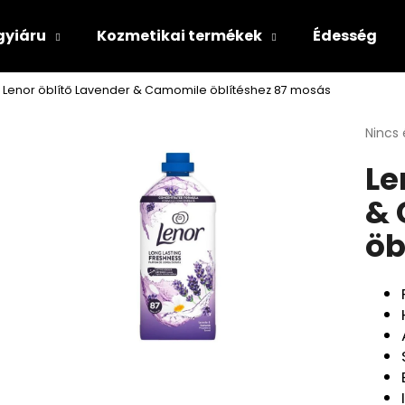
gyiáru
Kozmetikai termékek
Édesség
Lenor öblítő Lavender & Camomile öblítéshez 87 mosás
Mit keres?
A
Nincs 
termé
Le
átlago
KERESÉS
értéke
& 
5-
ből
öb
0,0
csillag