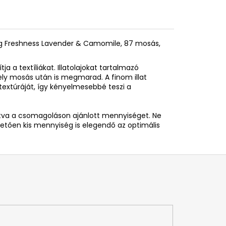
ting Freshness Lavender & Camomile, 87 mosás,
tja a textíliákat. Illatolajokat tartalmazó
ely mosás után is megmarad. A finom illat
ák textúráját, így kényelmesebbé teszi a
rtva a csomagoláson ajánlott mennyiséget. Ne
etően kis mennyiség is elegendő az optimális