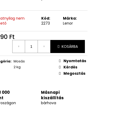
anatnyilag nem
Kód:
Márka:
hető
2273
Lenor
90 Ft
égár:
KOSÁRBA
Nyomtatás
gória
:
Mosás
2 kg
Kérdés
Megosztás
3 000
Másnapi
nt
kiszállítás
roszágon
bárhova