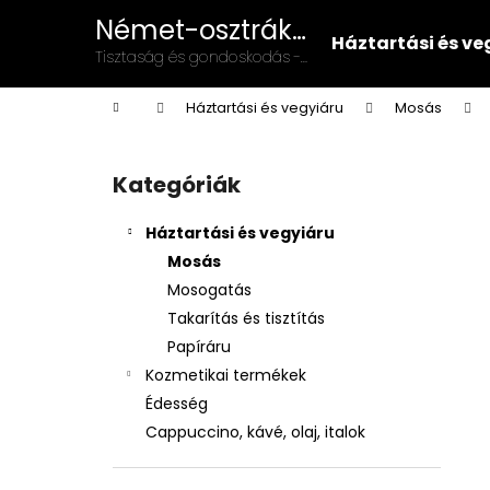
K
Ugrás
Német-osztrák
a
o
Háztartási és ve
vegyiáru és
fő
Vissza
Vissza
Tisztaság és gondoskodás -
s
tartalomhoz
illatszer
német-osztrák minőség a
a boltba
a boltba
á
Kezdőlap
mindennapokban!
Háztartási és vegyiáru
Mosás
r
O
l
Kategóriák
Kategóriák
d
átugrása
a
Háztartási és vegyiáru
l
Mosás
s
Mosogatás
ó
Takarítás és tisztítás
p
Papíráru
a
Kozmetikai termékek
n
Édesség
e
Cappuccino, kávé, olaj, italok
l