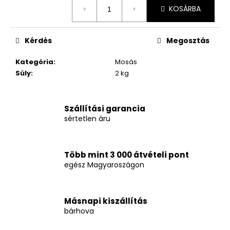
Egységár:
KOSÁRBA
Kérdés
Megosztás
Kategória
:
Mosás
Súly
:
2 kg
Szállítási garancia
sértetlen áru
Több mint 3 000 átvételi pont
egész Magyaroszágon
Másnapi kiszállítás
bárhova