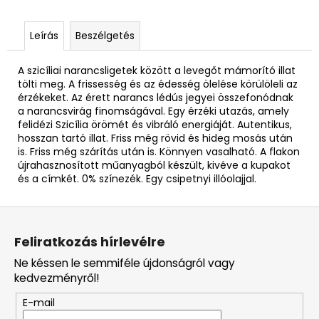
Leírás
Beszélgetés
A szicíliai narancsligetek között a levegőt mámorító illat
tölti meg. A frissesség és az édesség ölelése körülöleli az
érzékeket. Az érett narancs lédús jegyei összefonódnak
a narancsvirág finomságával. Egy érzéki utazás, amely
felidézi Szicília örömét és vibráló energiáját. Autentikus,
hosszan tartó illat. Friss még rövid és hideg mosás után
is. Friss még szárítás után is. Könnyen vasalható. A flakon
újrahasznosított műanyagból készült, kivéve a kupakot
és a címkét. 0% színezék. Egy csipetnyi illóolajjal.
L
á
Feliratkozás hírlevélre
b
Ne késsen le semmiféle újdonságról vagy
l
kedvezményről!
é
E-mail
c