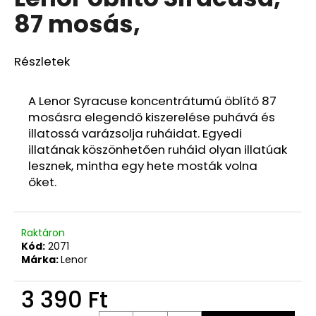
értékelése
87 mosás,
5-
ből
0,0
csillag.
Részletek
A Lenor Syracuse koncentrátumú öblítő 87
mosásra elegendő kiszerelése puhává és
illatossá varázsolja ruháidat. Egyedi
illatának köszönhetően ruháid olyan illatúak
lesznek, mintha egy hete mosták volna
őket.
Raktáron
Kód:
2071
Márka:
Lenor
3 390 Ft