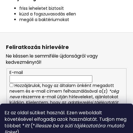
friss leheletet biztosít
küzd a fogszuvasodás ellen
megöli a baktériumokat
L
á
Feliratkozás hírlevélre
b
Ne késsen le semmiféle újdonságról vagy
l
kedvezményről!
é
E-mail
c
Hozzájárulok, hogy az általam önként megadott
nevem és e-mail címem felhasználásával a(z)
*cég
neve
részemre e-mail útján hírleveleket, ajánlatokat
küldjön. Kijelentem, hogy az
adatkezelési tájékoztatót
elolvastam. Megértettem, hogy a hozzájárulásom
Ez az oldal sütiket használ. Ezen weboldalt
bármikor visszavonhatom.
követésével elfogadja azok használatát. Tudjon meg
többet *
itt
(*
illessze be a süti tájékoztatóra mutató
FELIRATKOZÁS
linket
).