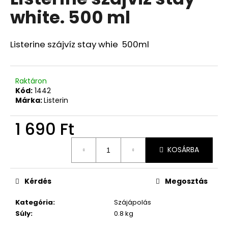
értékelése
white. 500 ml
5-
ből
0,0
csillag.
Listerine szájvíz stay whie 500ml
Raktáron
Kód:
1442
Márka:
Listerin
1 690 Ft
Egységár:
KOSÁRBA
Kérdés
Megosztás
Kategória
:
Szájápolás
Súly
:
0.8 kg