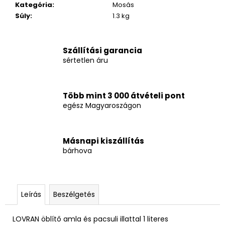
Kategória
:
Mosás
Súly
:
1.3 kg
Szállítási garancia
sértetlen áru
Több mint 3 000 átvételi pont
egész Magyaroszágon
Másnapi kiszállítás
bárhova
Leírás
Beszélgetés
LOVRAN öblítő amla és pacsuli illattal 1 literes