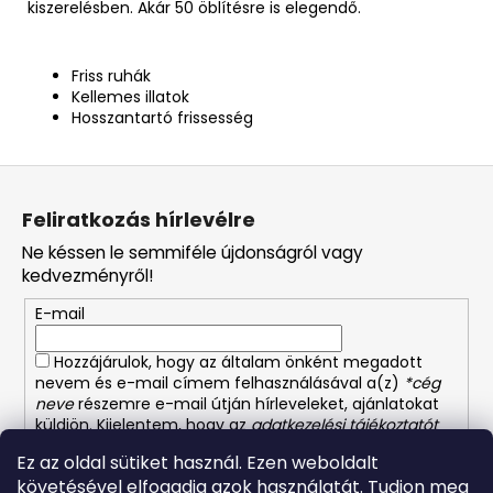
kiszerelésben. Akár 50 öblítésre is elegendő.
Friss ruhák
Kellemes illatok
Hosszantartó frissesség
L
á
Feliratkozás hírlevélre
b
Ne késsen le semmiféle újdonságról vagy
l
kedvezményről!
é
E-mail
c
Hozzájárulok, hogy az általam önként megadott
nevem és e-mail címem felhasználásával a(z)
*cég
neve
részemre e-mail útján hírleveleket, ajánlatokat
küldjön. Kijelentem, hogy az
adatkezelési tájékoztatót
elolvastam. Megértettem, hogy a hozzájárulásom
Ez az oldal sütiket használ. Ezen weboldalt
bármikor visszavonhatom.
követésével elfogadja azok használatát. Tudjon meg