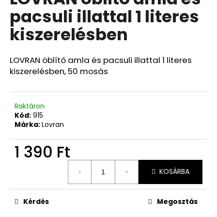
értékelése
pacsuli illattal 1 literes
5-
ből
kiszerelésben
0,0
csillag.
LOVRAN öblítő amla és pacsuli illattal 1 literes
kiszerelésben, 50 mosás
Raktáron
Kód:
915
Márka:
Lovran
1 390 Ft
Egységár:
KOSÁRBA
Kérdés
Megosztás