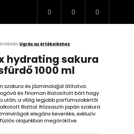
Keresés
Bejelentkezés
Kosár
Cappuccino, kávé, olaj, italok
Üzleti feltételek
értékelés
Ugrás az értékeléshez
k
x hydrating sakura
s
lése
sfürdő 1000 ml
.
 szakura és jázminolajjal átitatva.
góvá és finoman illatosított bőrt hagy
 után, a világ legjobb parfümszakértői
 alkotott illattal. Rózsaszín japán szakura
zminvirágok elegáns keveréke, exkluzív
fúziós olajunkban megörökítve.