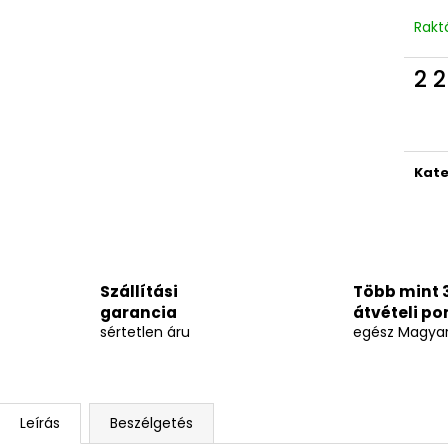
Rakt
2 2
Egys
Kate
Szállítási
Több mint 
garancia
átvételi po
sértetlen áru
egész Magya
Leírás
Beszélgetés