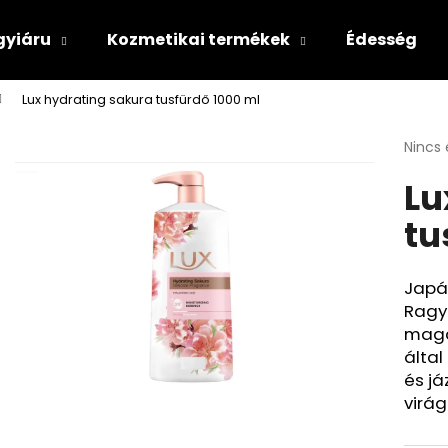
gyiáru
Kozmetikai termékek
Édesség
Lux hydrating sakura tusfürdő 1000 ml
Mit keres?
A
Nincs 
termé
Lu
átlago
KERESÉS
értéke
tu
5-
ből
0,0
csillag
Japán
Ragyo
maga
által
és já
virág