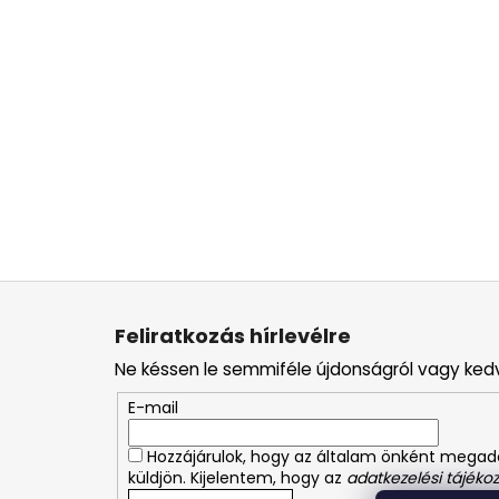
L
á
Feliratkozás hírlevélre
b
Ne késsen le semmiféle újdonságról vagy ked
l
é
E-mail
c
Hozzájárulok, hogy az általam önként mega
küldjön. Kijelentem, hogy az
adatkezelési tájékoz