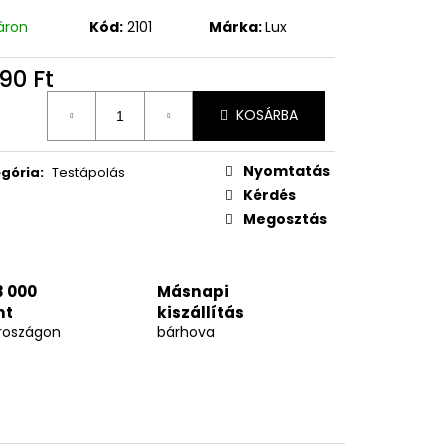
áron
Kód:
2101
Márka:
Lux
90 Ft
égár:
KOSÁRBA
Nyomtatás
gória
:
Testápolás
Kérdés
Megosztás
3 000
Másnapi
nt
kiszállítás
roszágon
bárhova