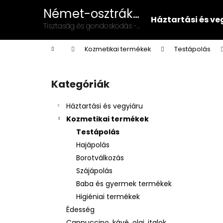
K
Ugrás
Német-osztrák
a
o
Háztartási és ve
vegyiáru és
fő
Vissza
Vissza
Tisztaság és gondoskodás -
s
tartalomhoz
illatszer
német-osztrák minőség a
a boltba
a boltba
á
Kezdőlap
mindennapokban!
Kozmetikai termékek
Testápolás
r
O
l
Kategóriák
Kategóriák
d
átugrása
a
Háztartási és vegyiáru
l
Kozmetikai termékek
s
Testápolás
ó
Hajápolás
p
Borotválkozás
a
Szájápolás
n
Baba és gyermek termékek
e
Higiéniai termékek
l
Édesség
Cappuccino, kávé, olaj, italok