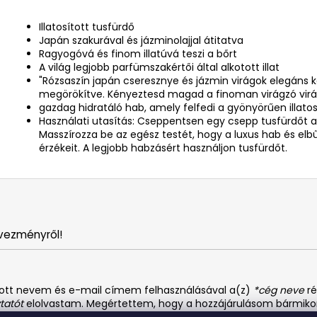
Illatosított tusfürdő
Japán szakurával és jázminolajjal átitatva
Ragyogóvá és finom illatúvá teszi a bőrt
A világ legjobb parfümszakértői által alkotott illat
"Rózsaszín japán cseresznye és jázmin virágok elegáns ke
megörökítve. Kényeztesd magad a finoman virágzó virág
gazdag hidratáló hab, amely felfedi a gyönyörűen illatos
Használati utasítás: Cseppentsen egy csepp tusfürdőt a
Masszírozza be az egész testét, hogy a luxus hab és elbű
érzékeit. A legjobb habzásért használjon tusfürdőt.
vezményről!
dott nevem és e-mail címem felhasználásával a(z)
*cég neve
ré
tatót
elolvastam. Megértettem, hogy a hozzájárulásom bármiko