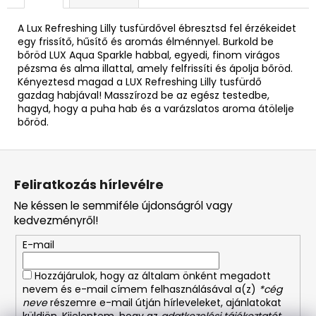
A Lux Refreshing Lilly tusfürdővel ébresztsd fel érzékeidet
egy frissítő, hűsítő és aromás élménnyel. Burkold be
bőröd LUX Aqua Sparkle habbal, egyedi, finom virágos
pézsma és alma illattal, amely felfrissíti és ápolja bőröd.
Kényeztesd magad a LUX Refreshing Lilly tusfürdő
gazdag habjával! Masszírozd be az egész testedbe,
hagyd, hogy a puha hab és a varázslatos aroma átölelje
bőröd.
L
á
Feliratkozás hírlevélre
b
Ne késsen le semmiféle újdonságról vagy
l
kedvezményről!
é
E-mail
c
Hozzájárulok, hogy az általam önként megadott
nevem és e-mail címem felhasználásával a(z)
*cég
neve
részemre e-mail útján hírleveleket, ajánlatokat