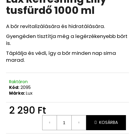
értékelése
tusfürdő 1000 ml
5-
ből
0,0
csillag.
A bőr revitalizálására és hidratálására.
Gyengéden tisztítja még a legérzékenyebb bőrt
is.
Táplálja és védi, így a bőr minden nap sima
marad.
Raktáron
Kód:
2095
Márka:
Lux
2 290 Ft
Egységár:
KOSÁRBA