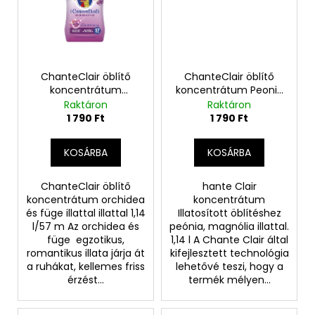
ChanteClair öblítő
ChanteClair öblítő
koncentrátum
koncentrátum Peonia
Orchidea és füge
Magnolia 57 mosás
Raktáron
Raktáron
illattal
1 790 Ft
1 790 Ft
KOSÁRBA
KOSÁRBA
ChanteClair öblítő
hante Clair
koncentrátum orchidea
koncentrátum
és füge illattal illattal 1,14
Illatosított öblítéshez
l/57 m Az orchidea és
peónia, magnólia illattal.
füge egzotikus,
1,14 l A Chante Clair által
romantikus illata járja át
kifejlesztett technológia
a ruhákat, kellemes friss
lehetővé teszi, hogy a
érzést...
termék mélyen...