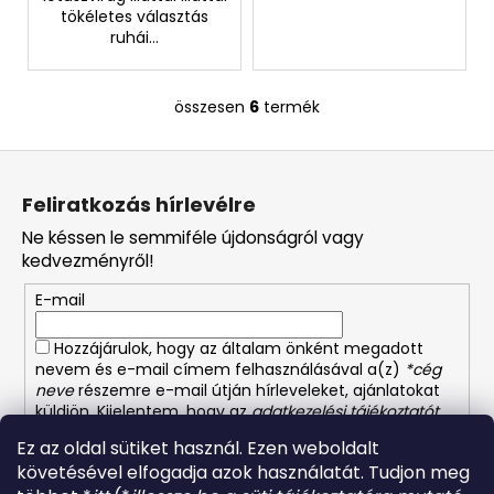
tökéletes választás
ruhái...
összesen
6
termék
L
i
L
s
á
t
Feliratkozás hírlevélre
a
b
i
Ne késsen le semmiféle újdonságról vagy
l
r
kedvezményről!
é
á
E-mail
c
n
y
Hozzájárulok, hogy az általam önként megadott
í
nevem és e-mail címem felhasználásával a(z)
*cég
t
neve
részemre e-mail útján hírleveleket, ajánlatokat
á
küldjön. Kijelentem, hogy az
adatkezelési tájékoztatót
s
elolvastam. Megértettem, hogy a hozzájárulásom
Ez az oldal sütiket használ. Ezen weboldalt
bármikor visszavonhatom.
e
követésével elfogadja azok használatát. Tudjon meg
l