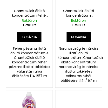
e
e
n
k
ChanteClair öblítő
ChanteClair öblítő
d
koncentrátum Fehér
koncentrátum
l
pézsma illattal
Narancsvirág és
Raktáron
Raktáron
e
i
nárcisz illattal
1 790 Ft
1 790 Ft
z
s
é
t
KOSÁRBA
KOSÁRBA
s
á
e
j
Fehér pézsma illatú
Narancsvirág és nárcisz
öblítő koncentrátum.A
illatú öblítő
a
ChanteClair öblítő
köncentrátum.ChanteClair
koncentrátum fehér
öblítő koncentrátum
pézsma illattal tökéletes
narancsvirág és nárcisz
választás ruhái
illattal tökéletes
öblítésére 1,14 l/57 m
választás ruhái
öblítésére 1,14 l/ 57 m