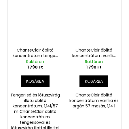
ChanteClair öblítő
ChanteClair öblítő
koncentrátum tengeri
koncentrátum vanília
sóval és lótusz virág
és argán 57 mosás
Raktáron
Raktáron
illattal
1 790 Ft
1 790 Ft
KOSÁRBA
KOSÁRBA
Tengeri só és lótuszvirág
ChanteClair öblítő
illatú öblítő
koncentrátum vanília és
koncentrátum. 1,14l/57
argán 57 mosás, 1,14 l
m ChanteClair öblítő
koncentrátum
tengerisóval és
lótuszvirág illattal illattal