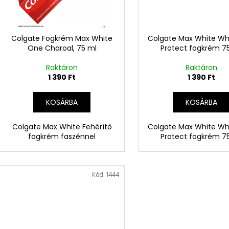
e
e
n
k
d
l
Colgate Fogkrém Max White
Colgate Max White Wh
e
One Charoal, 75 ml
Protect fogkrém 7
i
z
s
Raktáron
Raktáron
é
t
1 390 Ft
1 390 Ft
s
á
e
KOSÁRBA
KOSÁRBA
j
a
Colgate Max White Fehérítő
Colgate Max White Wh
fogkrém faszénnel
Protect fogkrém 7
Kód:
1444