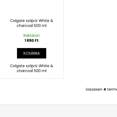
Colgate szájvíz White &
charcoal 500 ml
Raktáron
1 690 Ft
KOSÁRBA
Colgate szájvíz White &
charcoal 500 ml
összesen
4
term
L
i
s
t
a