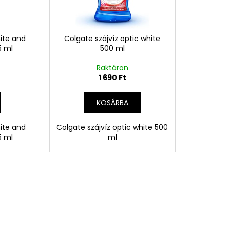
ite and
Colgate szájvíz optic white
5 ml
500 ml
Raktáron
1 690 Ft
KOSÁRBA
ite and
Colgate szájvíz optic white 500
5 ml
ml