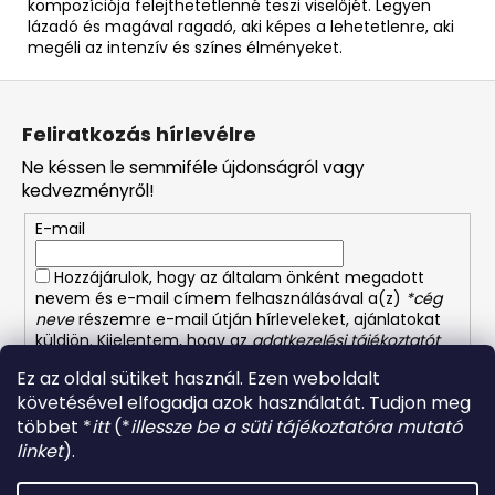
kompozíciója felejthetetlenné teszi viselőjét. Legyen
lázadó és magával ragadó, aki képes a lehetetlenre, aki
megéli az intenzív és színes élményeket.
L
á
Feliratkozás hírlevélre
b
Ne késsen le semmiféle újdonságról vagy
l
kedvezményről!
é
E-mail
c
Hozzájárulok, hogy az általam önként megadott
nevem és e-mail címem felhasználásával a(z)
*cég
neve
részemre e-mail útján hírleveleket, ajánlatokat
küldjön. Kijelentem, hogy az
adatkezelési tájékoztatót
elolvastam. Megértettem, hogy a hozzájárulásom
Ez az oldal sütiket használ. Ezen weboldalt
bármikor visszavonhatom.
követésével elfogadja azok használatát. Tudjon meg
többet *
itt
(*
illessze be a süti tájékoztatóra mutató
FELIRATKOZÁS
linket
).