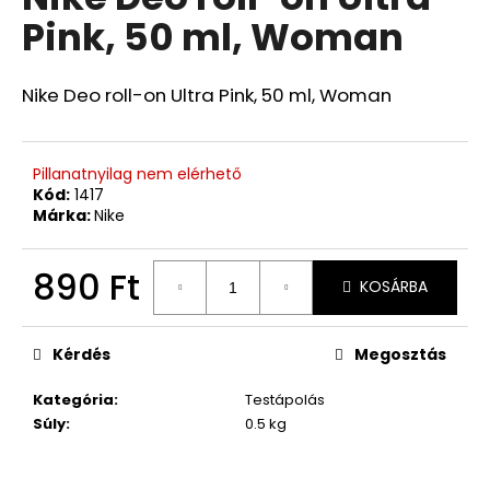
értékelése
Pink, 50 ml, Woman
5-
ből
0,0
csillag.
Nike Deo roll-on Ultra Pink, 50 ml, Woman
Pillanatnyilag nem elérhető
Kód:
1417
Márka:
Nike
890 Ft
KOSÁRBA
Egységár:
Kérdés
Megosztás
Kategória
:
Testápolás
Súly
:
0.5 kg