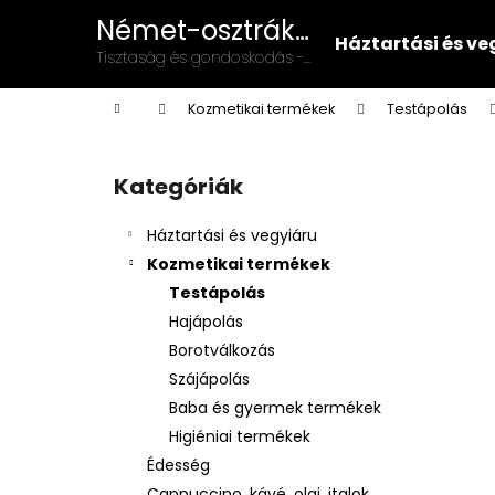
K
Ugrás
Német-osztrák
a
o
Háztartási és ve
vegyiáru és
fő
Vissza
Vissza
Tisztaság és gondoskodás -
s
tartalomhoz
illatszer
német-osztrák minőség a
a boltba
a boltba
á
Kezdőlap
mindennapokban!
Kozmetikai termékek
Testápolás
r
O
l
Kategóriák
Kategóriák
d
átugrása
a
Háztartási és vegyiáru
l
Kozmetikai termékek
s
Testápolás
ó
Hajápolás
p
Borotválkozás
a
Szájápolás
n
Baba és gyermek termékek
e
Higiéniai termékek
l
Édesség
Cappuccino, kávé, olaj, italok