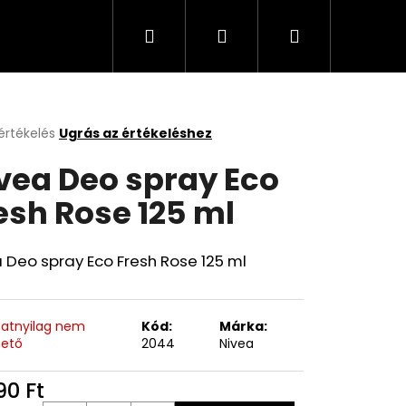
Keresés
Bejelentkezés
Kosár
Cappuccino, kávé, olaj, italok
Üzleti feltételek
értékelés
Ugrás az értékeléshez
k
vea Deo spray Eco
s
lése
esh Rose 125 ml
.
 Deo spray Eco Fresh Rose 125 ml
anatnyilag nem
Kód:
Márka:
hető
2044
Nivea
90 Ft