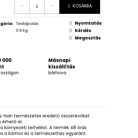
égár:
KOSÁRBA
Nyomtatás
gória
:
Testápolás
0.5 kg
Kérdés
Megosztás
3 000
Másnapi
nt
kiszállítás
roszágon
bárhova
5%-ban természetes eredetű összetevőket
 érhető el.
a környezeti terhelést. A termék 48 órás
es a bőrhöz és a természethez egyaránt.