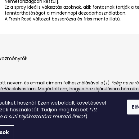
Németországban készül].
Ez a spray ideális választás azoknak, akik fontosnak tartják a
fenntarthatóságot a mindennapi dezodorhasználatban.
A Fresh Rosé változat bazsarózsa és friss menta illatú.
vezményről!
dott nevem és e-mail címem felhasználásával a(z)
*cég neve
ré
tatót
elolvastam. Megértettem, hogy a hozzájárulásom bármiko
 sütiket használ. Ezen weboldalt követésével
El
azok használatát. Tudjon meg többet *
itt
be a süti tájékoztatóra mutató linket
).
atszer
. Minden jog fenntartva.
ások