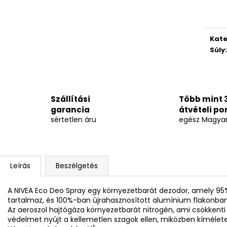
Egys
Kate
Súly
:
Szállítási
Több mint 
garancia
átvételi po
sértetlen áru
egész Magya
Leírás
Beszélgetés
A
NIVEA Eco Deo Spray egy környezetbarát dezodor, amely 9
tartalmaz, és 100%-ban újrahasznosított alumínium flakonban
Az aeroszol hajtógáza környezetbarát nitrogén, ami csökkenti 
védelmet nyújt a kellemetlen szagok ellen, miközben kímélet