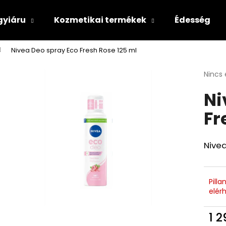
gyiáru
Kozmetikai termékek
Édesség
Nivea Deo spray Eco Fresh Rose 125 ml
Mit keres?
A
Nincs 
termé
Ni
átlago
KERESÉS
értéke
Fr
5-
ből
0,0
csillag
Nivea
Pill
elér
1 2