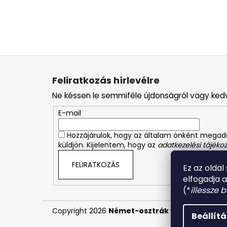
L
á
Feliratkozás hírlevélre
b
Ne késsen le semmiféle újdonságról vagy ked
l
é
E-mail
c
Hozzájárulok, hogy az általam önként mega
küldjön. Kijelentem, hogy az
adatkezelési tájékoz
FELIRATKOZÁS
Ez az oldal
elfogadja 
(*
illessze 
Copyright 2026
Német-osztrák vegyiáru és ill
Beállít