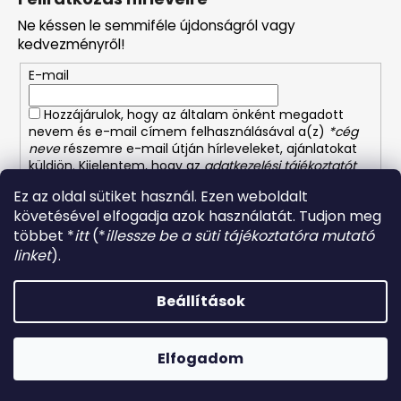
b
Ne késsen le semmiféle újdonságról vagy
l
kedvezményről!
é
E-mail
c
Hozzájárulok, hogy az általam önként megadott
nevem és e-mail címem felhasználásával a(z)
*cég
neve
részemre e-mail útján hírleveleket, ajánlatokat
küldjön. Kijelentem, hogy az
adatkezelési tájékoztatót
elolvastam. Megértettem, hogy a hozzájárulásom
Ez az oldal sütiket használ. Ezen weboldalt
bármikor visszavonhatom.
követésével elfogadja azok használatát. Tudjon meg
többet *
itt
(*
illessze be a süti tájékoztatóra mutató
FELIRATKOZÁS
linket
).
Beállítások
Shoptet készítette
Copyright 2026
Német-osztrák vegyiáru és illatszer
.
Elfogadom
Minden jog fenntartva.