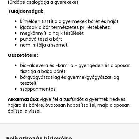
fürdőbe csalogatja a gyerekeket.
Tulajdonságai:
kímélően tisztítja a gyermekek bőrét és haját
igazodik a bőr természetes pH-értékéhez
megkönnyíti a haj kifésülését
puhává teszi a bőrt
nem irritálja a szemet
Összetétele:
bio-aloevera és -kamilla – gyengéden és alaposan
tisztítja a baba bőrét
bőrgyógyászatilag és gyermekgyógyászatilag
tesztelt
szappanmentes
Alkalmazása:
Vigye fel a tusfürdőt a gyermek nedves
hajára és bőrére, óvatosan habosítsa fel, majd alaposan
öblítse le vízzel.
L
á
Feliratkozás hírlevélre