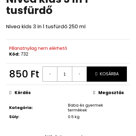
értékelése
tusfürdő
5-
ből
0,0
csillag.
Nivea kids 3 in 1 tusfürdő 250 ml
Pillanatnyilag nem elérhető
Kód:
732
850 Ft
KOSÁRBA
Egységár:
Kérdés
Megosztás
Baba és gyermek
Kategória
:
termékek
Súly
:
0.5 kg