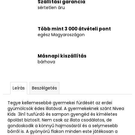
Szállítási garancia
sértetlen áru
Több mint 3 000 átvételi pont
egész Magyaroszágon
Másnapi kiszállítás
bárhova
Leírás
Beszélgetés
Tegye kellemesebbé gyermekei fürdését az erdei
gyümölcsök édes illatával. A gyermekeknek szánt Nivea
Kids 3in1 tusfürdő és sampon gyengéd és kíméletes
ápolást biztosít. Nem csak az illata csodálatos, de
gondoskodik a könnyű hajmosásról és a selymesebb
bőrről is. A gyönyörű flakon minden este játékosan a