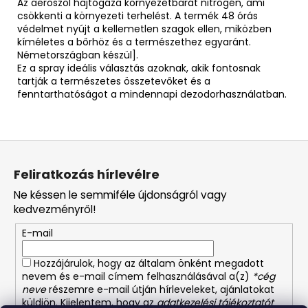
Az aeroszol hajtógáza környezetbarát nitrogén, ami
csökkenti a környezeti terhelést. A termék 48 órás
védelmet nyújt a kellemetlen szagok ellen, miközben
kíméletes a bőrhöz és a természethez egyaránt.
Németországban készül].
Ez a spray ideális választás azoknak, akik fontosnak
tartják a természetes összetevőket és a
fenntarthatóságot a mindennapi dezodorhasználatban.
L
á
Feliratkozás hírlevélre
b
Ne késsen le semmiféle újdonságról vagy
l
kedvezményről!
é
E-mail
c
Hozzájárulok, hogy az általam önként megadott
nevem és e-mail címem felhasználásával a(z)
*cég
neve
részemre e-mail útján hírleveleket, ajánlatokat
küldjön. Kijelentem, hogy az
adatkezelési tájékoztatót