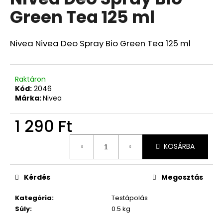
értékelése
Green Tea 125 ml
5-
ből
0,0
csillag.
Nivea Nivea Deo Spray Bio Green Tea 125 ml
Raktáron
Kód:
2046
Márka:
Nivea
1 290 Ft
Egységár:
KOSÁRBA
Kérdés
Megosztás
Kategória
:
Testápolás
Súly
:
0.5 kg