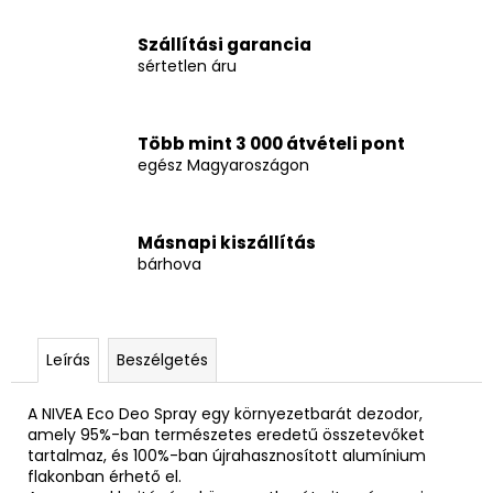
Szállítási garancia
sértetlen áru
Több mint 3 000 átvételi pont
egész Magyaroszágon
Másnapi kiszállítás
bárhova
Leírás
Beszélgetés
A
NIVEA Eco Deo Spray egy környezetbarát dezodor,
amely 95%-ban természetes eredetű összetevőket
tartalmaz, és 100%-ban újrahasznosított alumínium
flakonban érhető el.