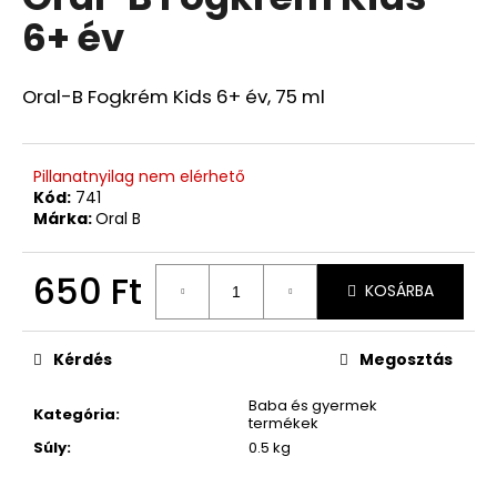
értékelése
6+ év
5-
ből
0,0
csillag.
Oral-B Fogkrém Kids 6+ év, 75 ml
Pillanatnyilag nem elérhető
Kód:
741
Márka:
Oral B
650 Ft
KOSÁRBA
Egységár:
Kérdés
Megosztás
Baba és gyermek
Kategória
:
termékek
Súly
:
0.5 kg