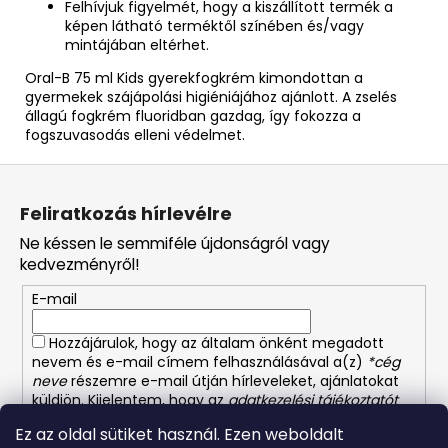
Felhívjuk figyelmét, hogy a kiszállított termék a
képen látható terméktől színében és/vagy
mintájában eltérhet.
Oral-B 75 ml Kids gyerekfogkrém kimondottan a
gyermekek szájápolási higiéniájához ajánlott. A zselés
állagú fogkrém fluoridban gazdag, így fokozza a
fogszuvasodás elleni védelmet.
L
á
Feliratkozás hírlevélre
b
Ne késsen le semmiféle újdonságról vagy
l
kedvezményről!
é
E-mail
c
Hozzájárulok, hogy az általam önként megadott
nevem és e-mail címem felhasználásával a(z)
*cég
neve
részemre e-mail útján hírleveleket, ajánlatokat
küldjön. Kijelentem, hogy az
adatkezelési tájékoztatót
elolvastam. Megértettem, hogy a hozzájárulásom
Ez az oldal sütiket használ. Ezen weboldalt
bármikor visszavonhatom.