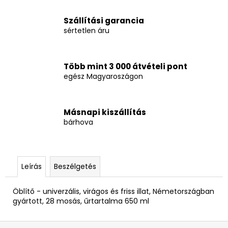
Szállítási garancia
sértetlen áru
Több mint 3 000 átvételi pont
egész Magyaroszágon
Másnapi kiszállítás
bárhova
Leírás
Beszélgetés
Öblítő - univerzális, virágos és friss illat, Németországban
gyártott, 28 mosás, űrtartalma 650 ml
L