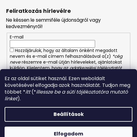
á
Feliratkozás hírlevélre
b
Ne késsen le semmiféle újdonságról vagy
l
kedvezményről!
é
E-mail
c
Hozzájárulok, hogy az általam önként megadott
nevem és e-mail címem felhasználásával a(z)
*cég
neve
részemre e-mail útján hírleveleket, ajánlatokat
küldjön. Kijelentem, hogy az
adatkezelési tájékoztatót
elolvastam. Megértettem, hogy a hozzájárulásom
Ez az oldal sütiket használ. Ezen weboldalt
bármikor visszavonhatom.
követésével elfogadja azok használatát. Tudjon meg
többet *
itt
(*
illessze be a süti tájékoztatóra mutató
FELIRATKOZÁS
linket
).
Beállítások
Shoptet készítette
Copyright 2026
Német-osztrák vegyiáru és illatszer
.
Elfogadom
Minden jog fenntartva.