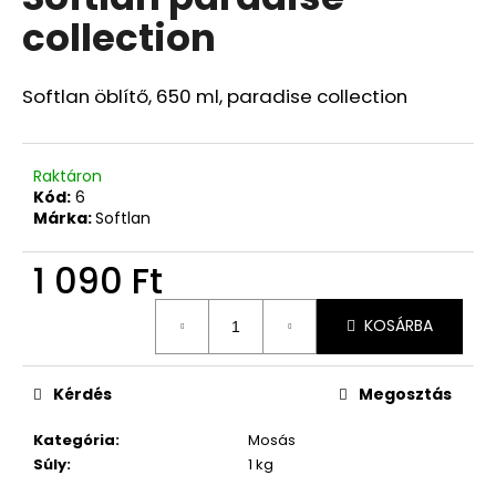
értékelése
collection
5-
ből
0,0
csillag.
Softlan öblítő, 650 ml, paradise collection
Raktáron
Kód:
6
Márka:
Softlan
1 090 Ft
Egységár:
KOSÁRBA
Kérdés
Megosztás
Kategória
:
Mosás
Súly
:
1 kg