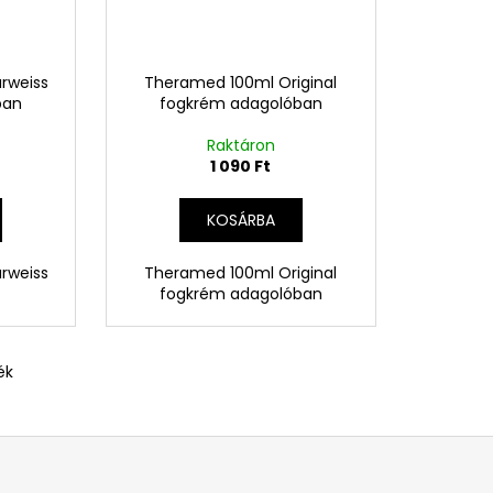
rweiss
Theramed 100ml Original
ban
fogkrém adagolóban
Raktáron
1 090 Ft
KOSÁRBA
rweiss
Theramed 100ml Original
fogkrém adagolóban
ék