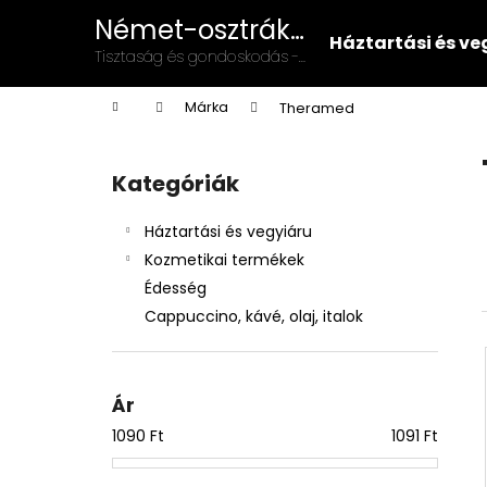
K
Ugrás
Német-osztrák
a
o
Háztartási és ve
vegyiáru és
fő
Vissza
Vissza
Tisztaság és gondoskodás -
s
tartalomhoz
illatszer
német-osztrák minőség a
a boltba
a boltba
á
Kezdőlap
mindennapokban!
Márka
Theramed
r
O
l
Kategóriák
Kategóriák
d
átugrása
a
Háztartási és vegyiáru
l
Kozmetikai termékek
s
Édesség
ó
Cappuccino, kávé, olaj, italok
p
a
n
Ár
e
1090
Ft
1091
Ft
l