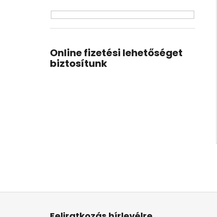
Online fizetési lehetőséget
biztosítunk
L
á
Feliratkozás hírlevélre