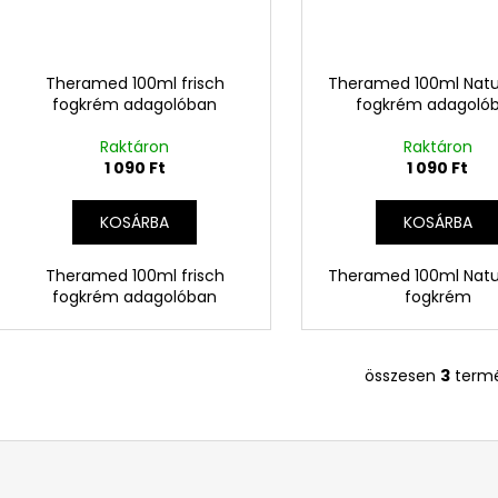
e
e
n
k
d
l
Theramed 100ml frisch
Theramed 100ml Natu
e
fogkrém adagolóban
fogkrém adagoló
i
z
s
Raktáron
Raktáron
é
t
1 090 Ft
1 090 Ft
s
á
e
KOSÁRBA
KOSÁRBA
j
a
Theramed 100ml frisch
Theramed 100ml Natu
fogkrém adagolóban
fogkrém
összesen
3
term
L
i
s
t
a