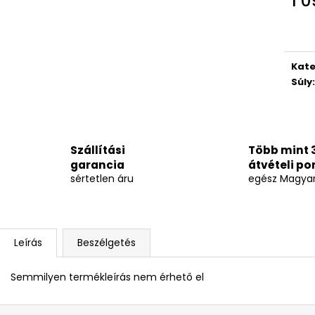
1 0
Egys
Kate
Súly
:
Szállítási
Több mint 
garancia
átvételi po
sértetlen áru
egész Magya
Leírás
Beszélgetés
Semmilyen termékleírás nem érhető el