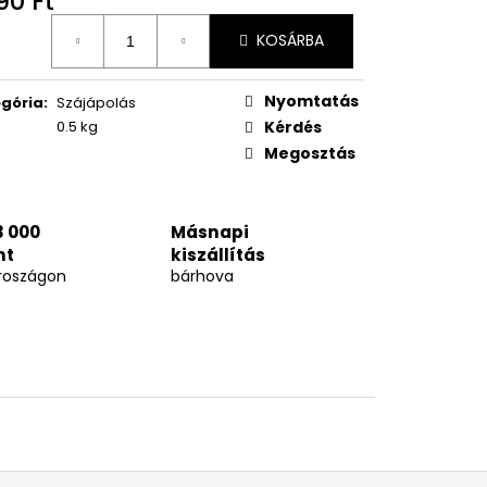
90 Ft
égár:
KOSÁRBA
Nyomtatás
gória
:
Szájápolás
0.5 kg
Kérdés
Megosztás
3 000
Másnapi
nt
kiszállítás
roszágon
bárhova