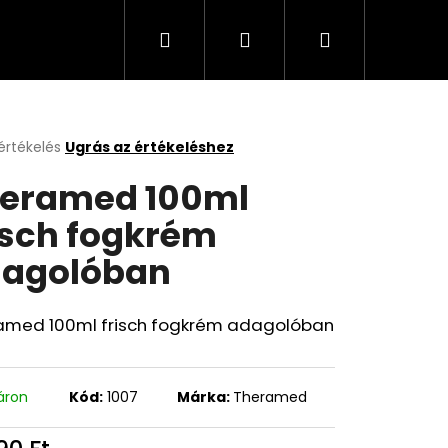
Keresés
Bejelentkezés
Kosár
Cappuccino, kávé, olaj, italok
Üzleti feltételek
értékelés
Ugrás az értékeléshez
k
eramed 100ml
s
lése
isch fogkrém
agolóban
.
amed 100ml frisch fogkrém adagolóban
áron
Kód:
1007
Márka:
Theramed