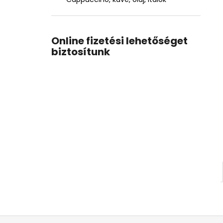
Online fizetési lehetőséget
biztosítunk
L